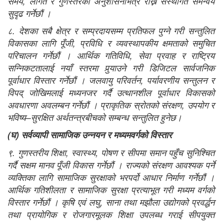
समय, लागत र गुणस्तरको अनुशासनभित्र राख्न संस्थागत समन्वय
सुदृढ गर्नेछौं ।
८. देशका सबै क्षेत्र र सम्प्रदायसम्म प्रतिफल पुग्ने गरी सन्तुलित
विकासका लागि पूँजी, प्रविधि र व्यवस्थापकीय क्षमताको समुचित
परिचालन गर्नेछौं । आर्थिक गतिविधि, सेवा प्रवाह र राष्‍ट्रिय
सन्‍निकटतालाई नयाँ स्तरमा पुर्‍याउने गरी डिजिटल सार्वजनिक
पूर्वाधार विस्तार गर्नेछौं । जलवायु परिवर्तन, पर्यावरणीय सन्तुलन र
विपद् जोखिमलाई मध्यनजर गर्दै उत्थानशील पूर्वाधार विकासको
अवधारणा अवलम्बन गर्नेछौं । प्राकृतिक स्रोतको संरक्षण, उपयोग र
भविष्य–सुरक्षित अर्थतन्त्रबीचको सम्बन्ध सन्तुलित हुनेछ।
(
घ
)
सर्वव्यापी सामाजिक उन्
नयन र मध्यमवर्गको विस्तार
९. गुणस्तरीय शिक्षा, स्वास्थ्य, पोषण र सीपमा समान पहुँच सुनिश्चित
गर्दै सक्षम मानव पूँजी विकास गर्नेछौं । राज्यको संरक्षण आवश्यक पर्ने
व्यक्तिका लागि सामाजिक सुरक्षाको भरपर्दो आधार निर्माण गर्नेछौं ।
आर्थिक गतिशीलता र सामाजिक सुरक्षा प्रत्याभूत गरी मध्यम वर्गको
विस्तार गर्नेछौं । कृषि एवं लघु, साना तथा मझौला उद्योगको प्रवर्द्धन
तथा प्रायोगिक र रोजगारमूलक शिक्षा उपलब्ध गराई सीपयुक्त