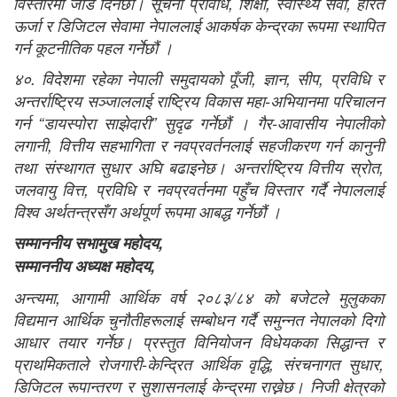
विस्तारमा जोड दिनेछौं। सूचना प्रविधि, शिक्षा, स्वास्थ्य सेवा, हरित
ऊर्जा र डिजिटल सेवामा नेपाललाई आकर्षक केन्द्रका रूपमा स्थापित
गर्न कूटनीतिक पहल गर्नेछौं ।
४०. विदेशमा रहेका नेपाली समुदायको पूँजी, ज्ञान, सीप, प्रविधि र
अन्तर्राष्ट्रिय सञ्जाललाई राष्ट्रिय विकास महा-अभियानमा परिचालन
गर्न “डायस्पोरा साझेदारी” सुदृढ गर्नेछौं । गैर-आवासीय नेपालीको
लगानी, वित्तीय सहभागिता र नवप्रवर्तनलाई सहजीकरण गर्न कानुनी
तथा संस्थागत सुधार अघि बढाइनेछ। अन्तर्राष्ट्रिय वित्तीय स्रोत,
जलवायु वित्त, प्रविधि र नवप्रवर्तनमा पहुँच विस्तार गर्दै नेपाललाई
विश्व अर्थतन्त्रसँग अर्थपूर्ण रूपमा आबद्ध गर्नेछौं ।
सम्माननीय सभामुख महोदय
,
सम्माननीय अध्यक्ष महोदय
,
अन्त्यमा, आगामी आर्थिक वर्ष २०८३/८४ को बजेटले मुलुकका
विद्यमान आर्थिक चुनौतीहरूलाई सम्बोधन गर्दै समुन्नत नेपालको दिगो
आधार तयार गर्नेछ। प्रस्तुत विनियोजन विधेयकका सिद्धान्त र
प्राथमिकताले रोजगारी-केन्द्रित आर्थिक वृद्धि, संरचनागत सुधार,
डिजिटल रूपान्तरण र सुशासनलाई केन्द्रमा राख्नेछ। निजी क्षेत्रको