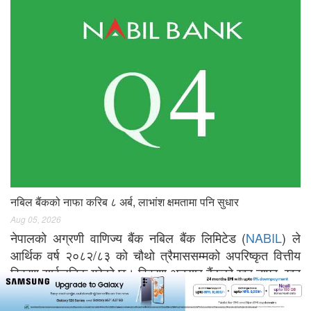
नबिल बैंकको नाफा करिब ८ अर्ब, लाभांश क्षमतामा पनि सुधार
Aug 05, 2026
नेपालको अग्रणी वाणिज्य बैंक नबिल बैंक लिमिटेड (
NABIL
) ले
आर्थिक वर्ष २०८२/८३ को चौथो त्रैमाससम्मको अपरिष्कृत वित्तीय
विवरण सार्वजनिक गरेको छ। विवरण अनुसार बैंकको खुद नाफा, खुद
ब्याज आम्दानी र लाभांश क्षमतामा अघिल्लो आर्थिक वर्षको तुलनामा
राम्रो वृद्धि देखिएको छ।