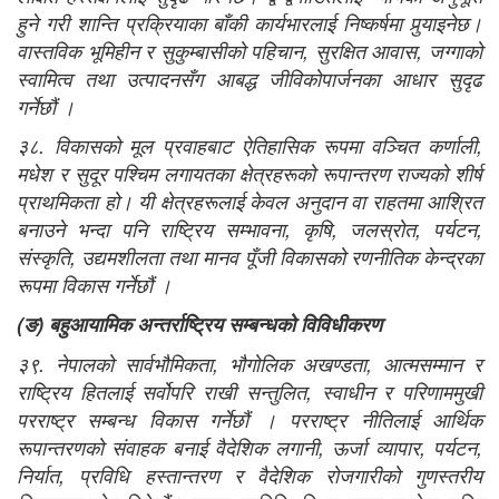
हुने गरी शान्ति प्रक्रियाका बाँकी कार्यभारलाई निष्कर्षमा पुर्‍याइनेछ।
वास्तविक भूमिहीन र सुकुम्बासीको पहिचान, सुरक्षित आवास, जग्गाको
स्वामित्व तथा उत्पादनसँग आबद्ध जीविकोपार्जनका आधार सुदृढ
गर्नेछौं ।
३८. विकासको मूल प्रवाहबाट ऐतिहासिक रूपमा वञ्चित कर्णाली,
मधेश र सुदूर पश्चिम लगायतका क्षेत्रहरूको रूपान्तरण राज्यको शीर्ष
प्राथमिकता हो। यी क्षेत्रहरूलाई केवल अनुदान वा राहतमा आश्रित
बनाउने भन्दा पनि राष्ट्रिय सम्भावना, कृषि, जलस्रोत, पर्यटन,
संस्कृति, उद्यमशीलता तथा मानव पूँजी विकासको रणनीतिक केन्द्रका
रूपमा विकास गर्नेछौं ।
(
ङ
)
बहुआयामिक अन्तर्राष्
ट्रिय सम्बन्धको विविधीकरण
३९. नेपालको सार्वभौमिकता, भौगोलिक अखण्डता, आत्मसम्मान र
राष्ट्रिय हितलाई सर्वोपरि राखी सन्तुलित, स्वाधीन र परिणाममुखी
परराष्ट्र सम्बन्ध विकास गर्नेछौं । परराष्ट्र नीतिलाई आर्थिक
रूपान्तरणको संवाहक बनाई वैदेशिक लगानी, ऊर्जा व्यापार, पर्यटन,
निर्यात, प्रविधि हस्तान्तरण र वैदेशिक रोजगारीको गुणस्तरीय