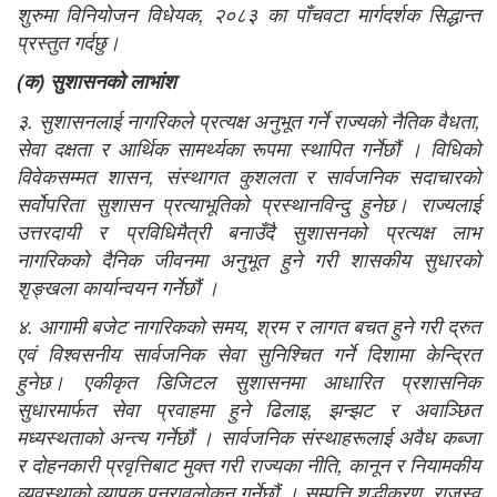
शुरुमा विनियोजन विधेयक, २०८३ का पाँचवटा मार्गदर्शक सिद्धान्‍त
प्रस्तुत गर्दछु।
(
क
)
सुशासनको लाभांश
३. सुशासनलाई नागरिकले प्रत्यक्ष अनुभूत गर्ने राज्यको नैतिक वैधता,
सेवा दक्षता र आर्थिक सामर्थ्यका रूपमा स्थापित गर्नेछौं । विधिको
विवेकसम्मत शासन, संस्थागत कुशलता र सार्वजनिक सदाचारको
सर्वोपरिता सुशासन प्रत्याभूतिको प्रस्थानविन्दु हुनेछ। राज्यलाई
उत्तरदायी र प्रविधिमैत्री बनाउँदै सुशासनको प्रत्यक्ष लाभ
नागरिकको दैनिक जीवनमा अनुभूत हुने गरी शासकीय सुधारको
शृङ्खला कार्यान्वयन गर्नेछौं ।
४. आगामी बजेट नागरिकको समय, श्रम र लागत बचत हुने गरी द्रुत
एवं विश्वसनीय सार्वजनिक सेवा सुनिश्चित गर्ने दिशामा केन्द्रित
हुनेछ। एकीकृत डिजिटल सुशासनमा आधारित प्रशासनिक
सुधारमार्फत सेवा प्रवाहमा हुने ढिलाइ, झन्झट र अवाञ्छित
मध्यस्थताको अन्त्य गर्नेछौं । सार्वजनिक संस्थाहरूलाई अवैध कब्जा
र दोहनकारी प्रवृत्तिबाट मुक्त गरी राज्यका नीति, कानून र नियामकीय
व्यवस्थाको व्यापक पुनरावलोकन गर्नेछौं । सम्पत्ति शुद्धीकरण, राजस्व