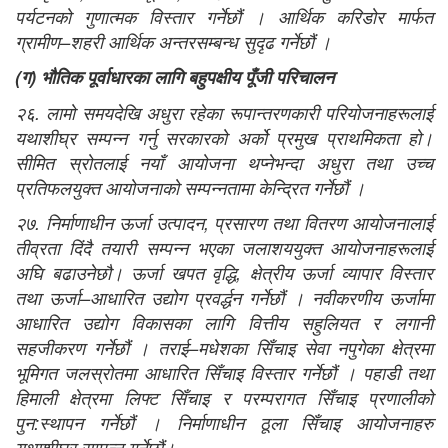
पर्यटनको गुणात्मक विस्तार गर्नेछौं । आर्थिक करिडोर मार्फत
ग्रामीण–शहरी आर्थिक अन्तरसम्बन्ध सुदृढ गर्नेछौं ।
(
ग
)
भौतिक पूर्वाधारका लागि बहुपक्षीय पूँजी परिचालन
२६. लामो समयदेखि अधुरा रहेका रूपान्तरणकारी परियोजनाहरूलाई
यथाशीघ्र सम्पन्न गर्नु सरकारको अर्को प्रमुख प्राथमिकता हो।
सीमित स्रोतलाई नयाँ आयोजना थप्नेभन्दा अधुरा तथा उच्च
प्रतिफलयुक्त आयोजनाको सम्पन्नतामा केन्द्रित गर्नेछौं ।
२७. निर्माणाधीन ऊर्जा उत्पादन, प्रसारण तथा वितरण आयोजनालाई
तीव्रता दिंदै तयारी सम्पन्न भएका जलाशययुक्त आयोजनाहरूलाई
अघि बढाउनेछौ। ऊर्जा खपत वृद्धि, क्षेत्रीय ऊर्जा व्यापार विस्तार
तथा ऊर्जा–आधारित उद्योग प्रवर्द्धन गर्नेछौं । नवीकरणीय ऊर्जामा
आधारित उद्योग विकासका लागि वित्तीय सहुलियत र लगानी
सहजीकरण गर्नेछौं । तराई–मधेशका सिँचाइ सेवा नपुगेका क्षेत्रमा
भूमिगत जलस्रोतमा आधारित सिँचाइ विस्तार गर्नेछौं । पहाडी तथा
हिमाली क्षेत्रमा लिफ्ट सिँचाइ र परम्परागत सिँचाइ प्रणालीको
पुन:स्थापन गर्नेछौं । निर्माणाधीन ठूला सिँचाइ आयोजनाहरु
यथाशीघ्र सम्पन्न गर्नेछौं।