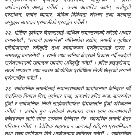
अर्थतन्त्रसँग आबद्ध गर्नेछौं । वनमा आधारित उद्योग, जडीबुटी
प्रशोधन, कार्बन व्यापार, जैविक विविधता संरक्षण तथा जलवायु
अनुकूल उत्पादन प्रणालीको प्रवर्द्धन गर्नेछौं।
२२. भौतिक पूर्वाधार विकासलाई आर्थिक रूपान्तरणको दरिलो आधार
बनाउनेछौं। “लगानी एक्सप्रेस” नीतिमार्फत उद्योग, लगानी र पूर्वाधार
परियोजनाको स्वीकृति तथा कार्यान्वयन प्रक्रियालाई सरल र
समयबद्ध बनाउनेछौं । खानी तथा खनिज क्षेत्रको विकास गर्दै स्वदेशी
स्रोतसाधनको उत्पादक उपयोग अभिवृद्धि गर्नेछौं । हरित हाइड्रोजन,
ऊर्जा भण्डारण तथा स्वच्छ औद्योगिक प्रविधिमा निजी क्षेत्रको लगानी
प्रोत्साहित गर्नेछौं ।
२३. सार्वजनिक लगानीलाई रूपान्तरणकारी आयोजनामा केन्द्रित गर्दै
वैकल्पिक विकास वित्त, पूर्वाधार बन्ड, अफशोर हरित बन्ड, डायस्पोरा
पूँजी र सार्वजनिक–निजी साझेदारीमार्फत दीर्घकालीन पूँजी परिचालन
गर्नेछौं । उपभोग हुन नसकेको संस्थागत वचत एवम् कल्याणकारी
कोषहरुका लागि समेत उत्पादन-केन्द्रित गैर- व्यापारिक लगानी क्षेत्र
पहिचान गर्नेछौं । वैदेशिक सहायता र ऋणलाई राष्ट्रिय प्राथमिकता
तथा उच्च प्रतिफल दिने आयोजनामा केन्द्रित गर्नेछौं । सार्वजनिक