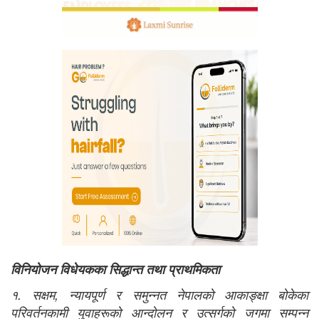
विनियोजन विधेयकका सिद्धान्त तथा प्राथमिकता
१. सक्षम, न्यायपूर्ण र समुन्नत नेपालको आकाङ्‍क्षा बोकेका
परिवर्तनकामी युवाहरूको आन्दोलन र उत्सर्गको जगमा सम्पन्‍न