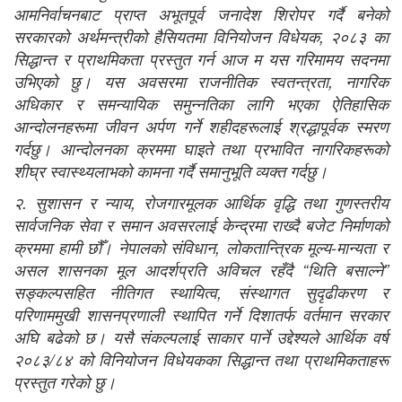
आमनिर्वाचनबाट प्राप्‍त अभूतपूर्व जनादेश शिरोपर गर्दै बनेको
सरकारको अर्थमन्त्रीको हैसियतमा विनियोजन विधेयक, २०८३ का
सिद्धान्त र प्राथमिकता प्रस्तुत गर्न आज म यस गरिमामय सदनमा
उभिएको छु। यस अवसरमा राजनीतिक स्वतन्त्रता, नागरिक
अधिकार र समन्यायिक समुन्‍नतिका लागि भएका ऐतिहासिक
आन्दोलनहरूमा जीवन अर्पण गर्ने शहीदहरूलाई श्रद्धापूर्वक स्मरण
गर्दछु। आन्दोलनका क्रममा घाइते तथा प्रभावित नागरिकहरूको
शीघ्र स्वास्थ्यलाभको कामना गर्दै समानुभूति व्यक्त गर्दछु।
२. सुशासन र न्याय, रोजगारमूलक आर्थिक वृद्धि तथा गुणस्तरीय
सार्वजनिक सेवा र समान अवसरलाई केन्द्रमा राख्दै बजेट निर्माणको
क्रममा हामी छौँ। नेपालको संविधान, लोकतान्त्रिक मूल्य-मान्यता र
असल शासनका मूल आदर्शप्रति अविचल रहँदै “थिति बसाल्ने”
सङ्‍कल्पसहित नीतिगत स्थायित्व, संस्थागत सुदृढीकरण र
परिणाममुखी शासनप्रणाली स्थापित गर्ने दिशातर्फ वर्तमान सरकार
अघि बढेको छ। यसै संकल्पलाई साकार पार्ने उद्देश्यले आर्थिक वर्ष
२०८३/८४ को विनियोजन विधेयकका सिद्धान्त तथा प्राथमिकताहरू
प्रस्तुत गरेको छु।