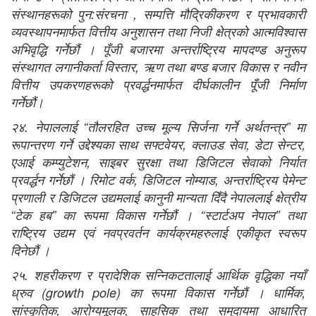
संस्थानहरूको पुन:संरचना , सम्पत्ति मौद्रिकीकरण र प्रभावकारी
व्यवस्थापनमार्फत वित्तीय अनुशासन तथा निजी क्षेत्रको आत्मविश्वास
अभिवृद्धि गर्नेछौं । पूँजी बजारमा अन्तर्राष्ट्रिय मापदण्ड अनुरूप
संस्थागत लगानीकर्ता विस्तार, ऋण तथा बण्ड बजार विकास र नवीन
वित्तीय उपकरणहरूको प्रवर्द्धनमार्फत दीर्घकालीन पूँजी निर्माण
गर्नेछौं।
२४. नेपाललाई “तौलरहित उच्च मूल्य सिर्जना गर्ने अर्थतन्त्र” मा
रूपान्तरण गर्ने उद्देश्यका साथ सफ्टवेयर, क्लाउड सेवा, डेटा सेन्टर,
एआई कम्प्युटेशन, साइबर सुरक्षा तथा डिजिटल सेवाको निर्यात
प्रवर्द्धन गर्नेछौं । रिमोट वर्क, डिजिटल नोम्याड, अन्तर्राष्ट्रिय पेमेन्ट
प्रणाली र डिजिटल उद्यमलाई कानुनी मान्यता दिँदै नेपाललाई क्षेत्रीय
“टेक हब” का रूपमा विकास गर्नेछौं । “स्टार्टअप नेपाल” तथा
राष्ट्रिय उद्यम एवं नवप्रवर्तन कार्यक्रमहरुलाई एकीकृत स्वरूप
दिनेछौं ।
२५. शहरीकरण र प्रादेशिक सन्निकटतालाई आर्थिक वृद्धिका नयाँ
ध्रुव (growth pole) का रूपमा विकास गर्नेछौं । धार्मिक,
सांस्कृतिक, आरोग्यमूलक, साहसिक तथा समुदायमा आधारित