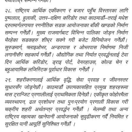
२८. राष्ट्रिय आर्थिक एकीकरण र बजार पहुँच विस्तारका लागि
पुष्पलाल, हुलाकी, उत्तर–दक्षिण करिडोर तथा काठमाडौं–तराई मधेश
द्रुतमार्गलगायत रणनीतिक सडक आयोजनाका बाँकी खण्डको निर्माण
सम्पन्न गर्नेछौं। मुख्य राजमार्गबाट विभिन्न पालिका जोड्न निर्माण
भैरहेका सडकहरु शीघ्र सक्ने गरी बजेट विनियोजन गर्नेछौं।
सुरुङमार्ग, फ्लाइओभर, अन्डरपास र ओभरपास निर्माणमा निजी
लगानीसँग सहकार्य गर्नेछौं। औद्योगिक तथा निर्यात प्रवर्द्धनलाई टेवा
दिन आर्थिक करिडोर, ड्राइ पोर्ट, वेयरहाउस, कोल्ड चेन र
बहुआयामिक लजिस्टिक पूर्वाधार विकास गर्नेछौं ।
२९. शहरीकरणलाई आर्थिक वृद्धि, सेवा प्रवाह र जीवनस्तर
सुधारसँग जोड्नेछौं। काठमाडौं उपत्यकासहित प्रमुख शहरहरूमा
मास ट्रान्जिट प्रणालीलाई प्राथमिकता दिनेछौ। एकीकृत फोहोरमैला
व्यवस्थापन, ढल प्रशोधन तथा पुनःप्रयोग प्रणाली विकास गरी
चक्रीय शहरी अर्थतन्त्र प्रवर्द्धन गर्नेछौं । मेलम्ची तथा अन्य
राष्ट्रिय महत्वका खानेपानी आयोजनाको सुदृढीकरण गर्दै नियमित र
सुरक्षित पानी आपूर्ति सुनिश्चित गर्नेछौं ।