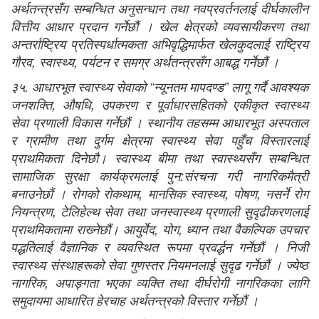
अर्थतन्त्रसँग सम्बन्धित अनुसन्धान तथा नवप्रवर्तनलाई दीर्घकालीन
वित्तीय आधार प्रदान गर्नेछौं । खेल क्षेत्रको व्यवसायीकरण तथा
अन्तर्राष्ट्रिय प्रतिस्पर्धात्मकता अभिवृद्धिमार्फत खेलकुदलाई राष्ट्रिय
गौरव, स्वास्थ्य, पर्यटन र समग्र अर्थतन्त्रसँग आबद्ध गर्नेछौं ।
३५. आधारभूत स्वास्थ्य सेवाको “न्यूनतम मापदण्ड” लागू गर्दै आवश्यक
जनशक्ति, औषधि, उपकरण र पूर्वाधारसहितको एकीकृत स्वास्थ्य
सेवा प्रणाली विकास गर्नेछौं । स्थानीय तहसम्म आधारभूत अस्पताल
र ग्रामीण तथा दुर्गम क्षेत्रमा स्वास्थ्य सेवा पहुँच विस्तारलाई
प्राथमिकता दिनेछौ। स्वास्थ्य बीमा तथा स्वास्थ्यसँग सम्बन्धित
सामाजिक सुरक्षा कार्यक्रमलाई पुन:संरचना गरी नागरिकमैत्री
बनाउनेछौं । रोगको रोकथाम, मानसिक स्वास्थ्य, पोषण, नसर्ने रोग
नियन्त्रण, टेलिहेल्थ सेवा तथा जनस्वास्थ्य प्रणाली सुदृढीकरणलाई
प्राथमिकतामा राख्‍नेछौं। आयुर्वेद, योग, ध्यान तथा वैकल्पिक उपचार
पद्धतिलाई वैज्ञानिक र व्यवस्थित रूपमा प्रवर्द्धन गर्नेछौं । निजी
स्वास्थ्य संस्थाहरूको सेवा गुणस्तर नियमनलाई सुदृढ गर्नेछौं । ज्येष्ठ
नागरिक, अपाङ्गता भएका व्यक्ति तथा दीर्घरोगी नागरिकका लागि
समुदायमा आधारित हेरचाह अर्थतन्त्रको विस्तार गर्नेछौं ।