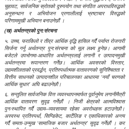
चुहावट, सार्वजनिक स्रोतको दुरुपयोग तथा संगठित अपराधविरुद्धको
अनुसन्धान र अभियोजन प्रणालीलाई भ्रष्टाचार विरुद्धको
परिणाममुखी अभियान बनाउनेछौं ।
(
ख
)
अर्थतन्त्रको पुन
:
संरचना
५. उच्च, फराकिलो र तीव्र आर्थिक वृद्धि हासिल गर्दै पर्याप्‍त रोजगारी
सिर्जना गर्नु अर्थतन्त्र पुन:संरचना को मूल लक्ष्य हुनेछ। आगामी
बजेटले उपभोगमा-आधारित अर्थतन्त्रलाई लगानी र उत्पादनमुखी
अर्थतन्त्रमा रूपान्तरण गर्नेछ। आर्थिक अवसरको विस्तार,
उद्यमशीलताको प्रवर्द्धन, प्रतिस्पर्धात्मक वातावरणको सुनिश्चितता र
वित्तीय साधनको उत्पादनशील परिचालनका आधारमा ‘नयाँ चरणको
आर्थिक सुधार’ अघि बढाउनेछौ।
६. सन्तुलित सार्वजनिक वित्त व्यवस्थापनमार्फत पूर्वानुमेय लगानीमैत्री
आर्थिक वातावरण सुदृढ गर्नेछौं । निजी क्षेत्रको आत्मविश्वास
पुनःस्थापित गर्दै उद्यम–व्यवसायमा रहेका अवरोधहरू हटाउनेछौ।
अस्वस्थ प्रतिस्पर्धा, सिण्डिकेट, कार्टेलिङ र एकाधिकारको अन्त्य
गर्दै समता-उन्मुख ‘सामाजिक बजार अर्थतन्त्र’ सुदृढ गर्नेछौं । कर