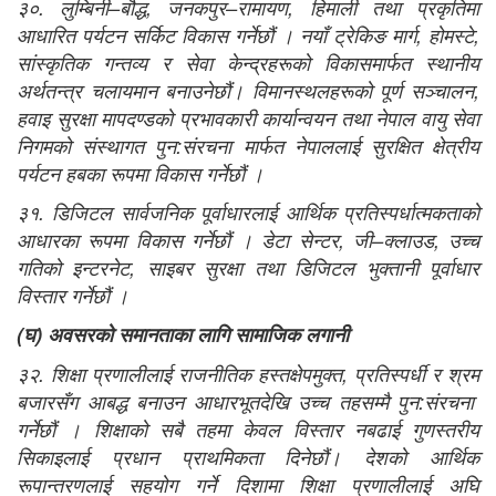
३०. लुम्बिनी–बौद्ध, जनकपुर–रामायण, हिमाली तथा प्रकृतिमा
आधारित पर्यटन सर्किट विकास गर्नेछौं । नयाँ ट्रेकिङ मार्ग, होमस्टे,
सांस्कृतिक गन्तव्य र सेवा केन्द्रहरूको विकासमार्फत स्थानीय
अर्थतन्त्र चलायमान बनाउनेछौं। विमानस्थलहरूको पूर्ण सञ्चालन,
हवाइ सुरक्षा मापदण्डको प्रभावकारी कार्यान्वयन तथा नेपाल वायु सेवा
निगमको संस्थागत पुन:संरचना मार्फत नेपाललाई सुरक्षित क्षेत्रीय
पर्यटन हबका रूपमा विकास गर्नेछौं ।
३१. डिजिटल सार्वजनिक पूर्वाधारलाई आर्थिक प्रतिस्पर्धात्मकताको
आधारका रूपमा विकास गर्नेछौं । डेटा सेन्टर, जी–क्लाउड, उच्च
गतिको इन्टरनेट, साइबर सुरक्षा तथा डिजिटल भुक्तानी पूर्वाधार
विस्तार गर्नेछौं ।
(
घ
)
अवसरको समानताका लागि सामाजिक लगानी
३२. शिक्षा प्रणालीलाई राजनीतिक हस्तक्षेपमुक्त, प्रतिस्पर्धी र श्रम
बजारसँग आबद्ध बनाउन आधारभूतदेखि उच्च तहसम्मै पुन:संरचना
गर्नेछौं । शिक्षाको सबै तहमा केवल विस्तार नबढाई गुणस्तरीय
सिकाइलाई प्रधान प्राथमिकता दिनेछौं। देशको आर्थिक
रूपान्तरणलाई सहयोग गर्ने दिशामा शिक्षा प्रणालीलाई अघि