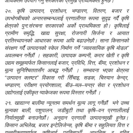
अधिकतम उपयोग गर्नु सरकारको प्रमुख प्राथमिकता हुनेछ।
२०. कृषि उत्पादन, प्रशोधन, भण्डारण, वितरण, बजार र
उपभोगबीचको अन्तरसम्बन्धलाई प्रणालीगत रूपमा सुदृढ गर्दै कृषि
क्षेत्रको पुन:संरचना सरकारको अर्को प्राथमिकता हो। कृषिलाई
ग्रामीण समृद्धि, खाद्य सुरक्षा, रोजगारी सिर्जना र आयात
प्रतिस्थापनको आधारका रूपमा अघि बढाउनेछौ। साना किसानको
संरक्षण गर्दै उत्पादनको स्केल निर्माण गर्ने “व्यावसायिक कृषि मोडल”
अवलम्बन गर्नेछौं । सहकारी, उत्पादक कम्पनी, करार खेती र कृषि
उद्यम समूहमार्फत किसानलाई बजार, प्रविधि, वित्त, बीमा, प्रशोधन र
मूल्य सुनिश्चिततासँग आबद्ध गर्नेछौं । सम्भावना भएका क्षेत्रमा
“उत्पादन क्लष्टर” विकास गरी सिँचाइ, सडक, चिस्यान केन्द्र,
भण्डारण, परीक्षण प्रयोगशाला, बीउ–मल–यन्त्र सेवा र प्रशोधन
उद्योगलाई एकीकृत प्याकेजका रूपमा विस्तार गर्नेछौं ।
२१. खाद्यान्न बालीमा न्यूनतम समर्थन मूल्य लागू गर्नेछौं भने उच्च
मूल्यका बाली, पशुपालन, जडीबुटी तथा कृषि–वन प्रणालीलाई
निर्यातमुखी बनाउनेछौं। अनुदान प्रणाली उत्पादनमुखी हुनेछ।
किसान अभिलेख, बजार इन्टेलिजेन्स, कृषि बीमा र सहुलियत वित्त र
यन्त्रीकरणमार्फत कृषिलाई प्रतिस्पर्धी, आधुनिक र हरित