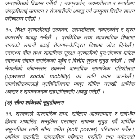
जनशक्तिको विकास गर्नेछौं । नवप्रवर्तन, उद्यमशीलता र स्टार्टअप
संस्कृतिलाई उत्पादन र रोजगारीसँग आबद्ध गर्न उपयुक्त वित्तीय साधन
परिचालन गर्नेछौं ।
१०. शिक्षा प्रणालीलाई उत्पादन, उद्यमशीलता, नवप्रवर्तन र श्रम
बजारसँग आबद्ध गर्नेछौं । प्राविधिक तथा व्यावसायिक शिक्षामा
राज्यको लगानी बढाई रोजगार-केन्द्रित शिक्षामा जोड दिनेछौं।
स्वास्थ्य बीमा तथा सामाजिक सुरक्षा प्रणालीको पुन:संरचना मार्फत
स्वास्थ्य सेवामा नागरिकको पहुँच र वित्तीय सुरक्षा सुदृढ गर्नेछौं । सबै
नेपालीको जीवनस्तर उकास्ने वास्तविक सामाजिक गतिशीलता
(upward social mobility) का लागि कदम चाल्नेछौं।
समावेशीकरणलाई प्रतिनिधित्वमा मात्र सीमित नराखी आर्थिक
अवसर र सम्मानजनक सहभागितासँग आबद्ध गर्नेछौं ।
(
ङ
)
सौम्य शक्तिको सुदृढीकरण
११. सरकारले पारस्परिक लाभ, राष्ट्रिय आत्मसम्मान र सार्वभौम
हितमा आधारित सन्तुलित परराष्ट्र सम्बन्ध सुदृढ गर्दै आर्थिक
समुन्नतिका लागि सौम्य शक्ति (soft power) परिचालन गर्नेछ।
आर्थिक कूटनीति, सांस्कृतिक पहिचान, प्रविधि तथा पर्यटनको