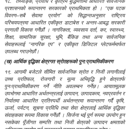
१८. तथ्याङ्क, प्रविधि र कृत्रिम बुद्धिमत्तामा आधारित सार्वजनिक
प्रशासनको रूपान्तरण सरकारको प्राथमिकता हो । “एक पटक
विवरण–सबै सेवामा प्रयोग” को सिद्धान्तअनुसार राष्ट्रिय
परिचयपत्रमा आधारित एकीकृत डाटाबेस र अन्तर-आबद्ध सरकारी
प्रणाली विकास गर्नेछौं । नागरिकता, व्यवसाय दर्ता, कर, स्वास्थ्य,
शिक्षा, सामाजिक सुरक्षा, भूमि, बैंकिङ तथा अन्य सार्वजनिक
सेवाहरूलाई “नागरिक एप” र एकीकृत डिजिटल प्लेटफर्ममार्फत
उपलब्ध गराउनेछौं।
(
ख
)
आर्थिक वृद्धिका क्षेत्रगत स्रोतहरूको पुन
:
प्राथमिकीकरण
१९. आगामी बजेटले सीमित सार्वजनिक स्रोत र निजी लगानीलाई
उच्च प्रतिफल, रोजगारी र मूल्य अभिवृद्धि हुने क्षेत्रतर्फ
पुनःप्राथमिकीकरण गर्ने नीति अवलम्बन गर्नेछ। आयातमूलक
उपभोगमा आधारित अर्थतन्त्रलाई उत्पादन, उत्पादकत्व, नवप्रवर्तन र
निर्यातमा आधारित प्रतिस्पर्धी अर्थतन्त्रमा रूपान्तरण गर्दै कृषि,
ऊर्जा, पर्यटन, सूचना प्रविधि तथा सेवा क्षेत्रलाई आर्थिक वृद्धिका
संवाहकका रूपमा विकास गर्नेछौं । सिर्जना भई पूर्ण रूपमा उपयोग हुन
नसकेका पूँजीगत सम्पत्ति तथा निजी क्षेत्रको उत्पादन क्षमताको