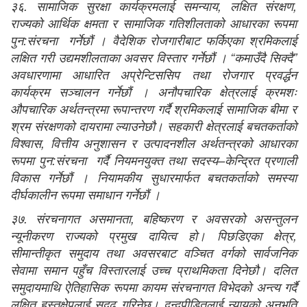
३६. सामाजिक सुरक्षा कार्यक्रमलाई समन्याय, लक्षित संरक्षण,
राज्यको आर्थिक क्षमता र सामाजिक गतिशीलताको आधारका रूपमा
पुन:संरचना गर्नेछौं । वैदेशिक रोजगारीबाट फर्किएका श्रमिकलाई
लक्षित गरी उद्यमशीलताका अवसर विस्तार गर्नेछौं । “कमाउँदै सिक्दै”
अवधारणामा आधारित अप्रेन्टिससिप तथा रोजगार प्रवर्द्धन
कार्यक्रम सञ्चालन गर्नेछौं । अनौपचारिक क्षेत्रलाई क्रमशः
औपचारिक अर्थतन्त्रमा रूपान्तरण गर्दै श्रमिकलाई सामाजिक बीमा र
श्रम संरक्षणको दायरामा ल्याउनेछौ। सहकारी क्षेत्रलाई बचतकर्ताको
विश्वास, वित्तीय अनुशासन र उत्पादनशील अर्थतन्त्रको आधारका
रूपमा पुन:संरचना गर्दै नियमनयुक्त तथा सदस्य–केन्द्रित प्रणाली
विकास गर्नेछौं । नियामकीय सुधारमार्फत बचतकर्ताको समस्या
दीर्घकालीन रूपमा समाधान गर्नेछौं ।
३७. संरचनागत असमानता, बहिष्करण र अवसरको असन्तुलन
न्यूनीकरण राज्यको प्रमुख दायित्व हो। पिछडिएका क्षेत्र,
सीमान्तीकृत समुदाय तथा अवसरबाट वञ्चित वर्गको सार्वजनिक
सेवामा समान पहुँच विस्तारलाई उच्च प्राथमिकता दिनेछौ। दलित
समुदायमाथि ऐतिहासिक रूपमा कायम संरचनागत विभेदको अन्त्य गर्दै
लक्षित हस्तक्षेपलाई सुदृढ गरिनेछ। द्वन्द्वपीडितलाई न्यायको अनुभूति