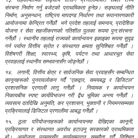
संरचना निर्माण गर्नु बजेटको प्राथमिकता हुनेछ। सङ्घलाई नीति
निर्माण, अनुसन्धान, राष्ट्रिय मापदण्ड निर्धारण तथा रूपान्तरणकारी
आयोजनामा केन्द्रित गर्नेछौं भने प्रदेश तहलाई समन्वय, प्रादेशिक
योजना र सेवा सहजीकरणको गतिशील पुलका रूपमा पुन:संरचना
गर्नेछौं । स्थानीय तहलाई राज्यको कार्यान्वयन इकाइका रूपमा सुदृढ
गर्न पर्याप्त वित्तीय स्रोत र संस्थागत क्षमता सुनिश्चित गर्नेछौं ।
विशेषगरी शिक्षा, स्वास्थ्य, कृषि, पर्यटन तथा आधारभूत सेवा
प्रवाहलाई स्थानीय सम्भावनासँग जोड्नेछौं ।
१४. लगानी, वित्तीय क्षेत्र र सार्वजनिक सेवा प्रवाहसँग सम्बन्धित
कानूनहरूको पुनरावलोकन गर्दै “एकद्वार, समयबद्ध र डिजिटल”
प्रशासनिक प्रणाली लागू गर्नेछौं । नियामक र कार्यान्वयन
निकायबीच स्पष्ट कार्यविभाजन गरी द्वैध भूमिका अन्त्य गर्नेछौं ।
व्यवसाय दर्तादेखि अनुमति, कर प्रशासन, भुक्तानी र नियमनसम्मका
प्रक्रियालाई डिजिटल प्रणालीमा आबद्ध गर्नेछौं ।
१५. ठूला परियोजनाहरूको कार्यान्वयनमा देखिएका कानूनी,
प्रक्रियागत र संस्थागत अवरोध हटाउनु सरकारको प्राथमिकता
हो। आयोजना प्रमुखसँग कार्यसम्पादन सम्झौता गर्दै निश्चित