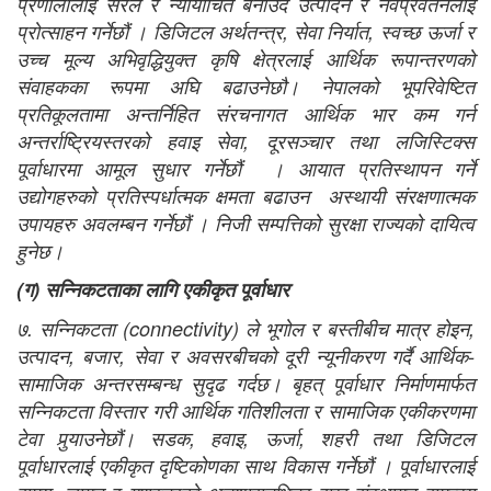
प्रणालीलाई सरल र न्यायोचित बनाउँदै उत्पादन र नवप्रवर्तनलाई
प्रोत्साहन गर्नेछौं । डिजिटल अर्थतन्त्र, सेवा निर्यात, स्वच्छ ऊर्जा र
उच्च मूल्य अभिवृद्धियुक्त कृषि क्षेत्रलाई आर्थिक रूपान्तरणको
संवाहकका रूपमा अघि बढाउनेछौ। नेपालको भूपरिवेष्टित
प्रतिकूलतामा अन्तर्निहित संरचनागत आर्थिक भार कम गर्न
अन्तर्राष्ट्रियस्तरको हवाइ सेवा, दूरसञ्चार तथा लजिस्टिक्स
पूर्वाधारमा आमूल सुधार गर्नेछौं । आयात प्रतिस्थापन गर्ने
उद्योगहरुको प्रतिस्पर्धात्मक क्षमता बढाउन अस्थायी संरक्षणात्मक
उपायहरु अवलम्बन गर्नेछौं । निजी सम्पत्तिको सुरक्षा राज्यको दायित्व
हुनेछ।
(
ग
)
सन्
निकटताका लागि एकीकृत पूर्वाधार
७. सन्‍निकटता (connectivity) ले भूगोल र बस्तीबीच मात्र होइन,
उत्पादन, बजार, सेवा र अवसरबीचको दूरी न्यूनीकरण गर्दै आर्थिक-
सामाजिक अन्तरसम्बन्ध सुदृढ गर्दछ। बृहत् पूर्वाधार निर्माणमार्फत
सन्‍निकटता विस्तार गरी आर्थिक गतिशीलता र सामाजिक एकीकरणमा
टेवा पुर्‍याउनेछौं। सडक, हवाइ, ऊर्जा, शहरी तथा डिजिटल
पूर्वाधारलाई एकीकृत दृष्‍टिकोणका साथ विकास गर्नेछौं । पूर्वाधारलाई