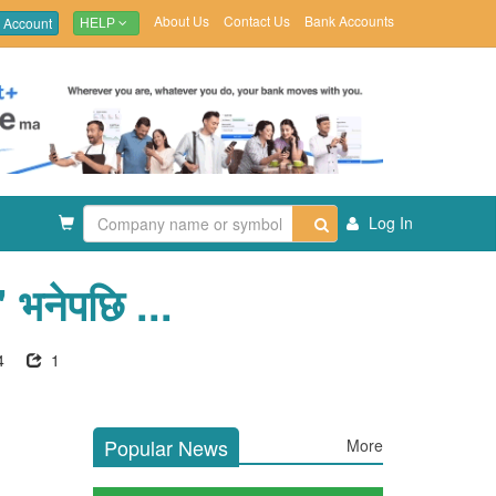
About Us
Contact Us
Bank Accounts
 Account
HELP
Log In
र' भनेपछि ...
4
1
Popular News
More