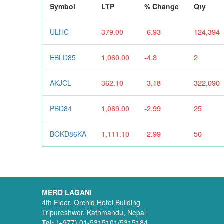
Symbol
LTP
% Change
Qty
ULHC
379.00
-6.93
124,394
EBLD85
1,060.00
-4.8
2
AKJCL
362.10
-3.18
322,090
PBD84
1,069.00
-2.99
25
BOKD86KA
1,111.10
-2.99
50
MERO LAGANI
4th Floor, Orchid Hotel Building
Tripureshwor, Kathmandu, Nepal
Tel:
(+977) 01-5315101/5315184