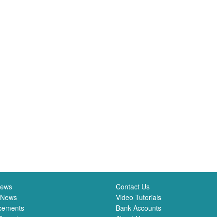
News
Contact Us
 News
Video Tutorials
cements
Bank Accounts