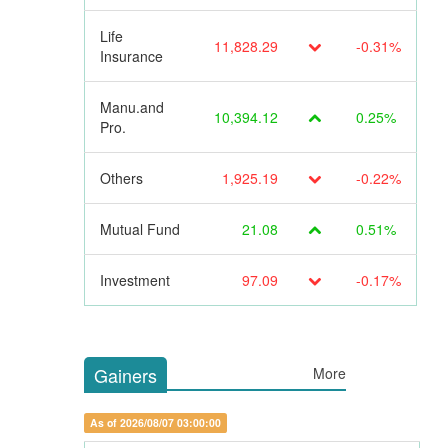
Life
11,828.29
-0.31%
Insurance
Manu.and
10,394.12
0.25%
Pro.
Others
1,925.19
-0.22%
Mutual Fund
21.08
0.51%
Investment
97.09
-0.17%
Gainers
More
As of 2026/08/07 03:00:00