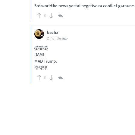
3rd world ka news yastai negetive ra conflict garaune
0
bacha
2 months ago
🤣🤣🤣
DAM!
MAD Trump.
👎️👎️👎️
0