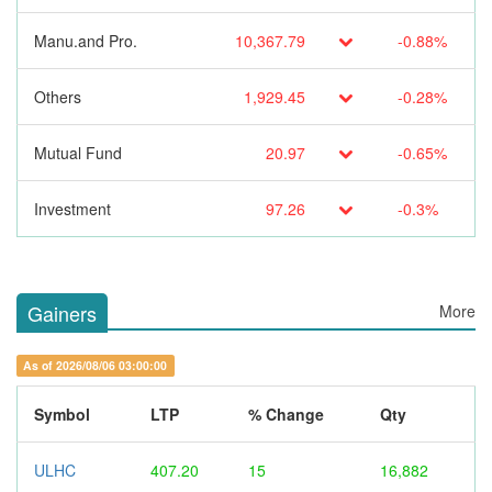
Manu.and Pro.
10,367.79
-0.88%
Others
1,929.45
-0.28%
Mutual Fund
20.97
-0.65%
Investment
97.26
-0.3%
Gainers
More
As of 2026/08/06 03:00:00
Symbol
LTP
% Change
Qty
ULHC
407.20
15
16,882