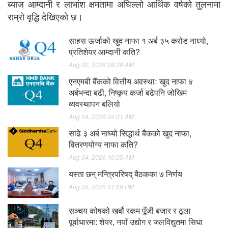
ब्याज आम्दानी र लाभांश क्षमतामा अघिल्लो आर्थिक वर्षको तुलनामा
राम्रो वृद्धि देखिएको छ।
साहस ऊर्जाको खुद नाफा १ अर्ब ३५ करोड नाघ्यो,
प्रतिशेयर आम्दानी कति?
Aug 02, 2026 09:39 AM
एनएमबी बैंकको वित्तीय अवस्थाः खुद नाफा ४
अर्बभन्दा बढी, निष्कृय कर्जा बढेपनि जोखिम
व्यवस्थापन बलियो
Aug 04, 2026 04:01 AM
साढे ३ अर्ब नाघ्यो सिद्धार्थ बैंकको खुद नाफा,
वितरणयोग्य नाफा कति?
Aug 04, 2026 10:05 AM
यस्ता छन् मन्त्रिपरिषद् बैठकका ७ निर्णय
Aug 05, 2026 01:59 PM
सञ्चय कोषको खर्बौ रकम पूँजी बजार र ठूला
पूर्वाधारमा: शेयर, नयाँ उद्योग र जलविद्युतमा सिधा