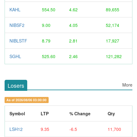
KAHL
554.50
4.62
89,655
NIBSF2
9.00
4.05
52,174
NIBLSTF
8.79
2.81
17,927
SGHL
525.60
2.46
121,282
Losers
More
As of 2026/08/06 03:00:00
Symbol
LTP
% Change
Qty
LSH12
9.35
-6.5
11,700