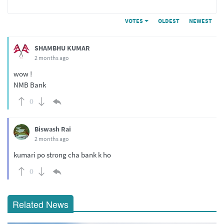
VOTES
OLDEST
NEWEST
SHAMBHU KUMAR
2 months ago
wow !
NMB Bank
0
Biswash Rai
2 months ago
kumari po strong cha bank k ho
0
Related News