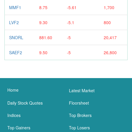
MMF1
8.75
-5.61
1,700
LVF2
9.30
-5.1
800
SNORL
881.60
-5
20,417
SAEF2
9.50
-5
26,800
Home
Latest Market
Daily Stock Quotes
Floorsheet
Indices
Top Brokers
Top Gainers
Top Losers