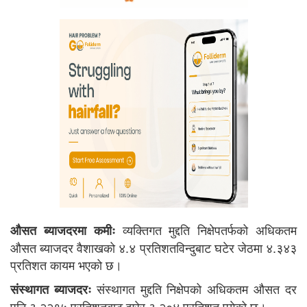
व्यक्तिगत मुद्दति निक्षेपतर्फको अधिकतम
औसत ब्याजदरमा कमीः
औसत ब्याजदर वैशाखको ४.४ प्रतिशतविन्दुबाट घटेर जेठमा ४.३४३
प्रतिशत कायम भएको छ।
संस्थागत मुद्दति निक्षेपको अधिकतम औसत दर
संस्थागत ब्याजदरः
पनि ३.२२९५ प्रतिशतबाट झरेर ३.२०४ प्रतिशत पुगेको छ।