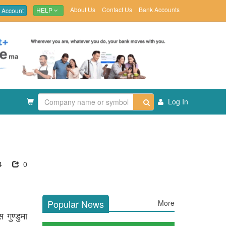
About Us
Contact Us
Bank Accounts
 Account
HELP
Log In
4
0
Popular News
More
 गुण्डुमा