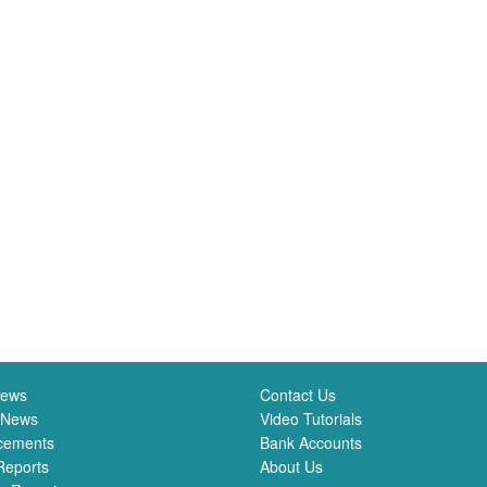
News
Contact Us
 News
Video Tutorials
cements
Bank Accounts
Reports
About Us