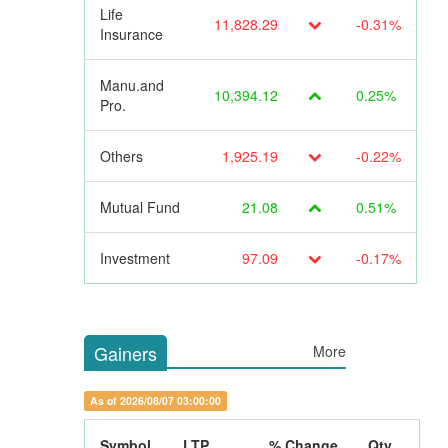
Life
11,828.29
-0.31%
Insurance
Manu.and
10,394.12
0.25%
Pro.
Others
1,925.19
-0.22%
Mutual Fund
21.08
0.51%
Investment
97.09
-0.17%
Gainers
More
As of 2026/08/07 03:00:00
Symbol
LTP
% Change
Qty