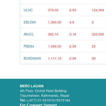
ULHC
379.00
-6.93
124,394
EBLD85
1,060.00
-4.8
2
AKJCL
362.10
-3.18
322,090
PBD84
1,069.00
-2.99
25
BOKD86KA
1,111.10
-2.99
50
MERO LAGANI
4th Floor, Orchid Hotel Building
Tripureshwor, Kathmandu, Nepal
Tel:
(+977) 01-5315101/5315184
For Customer Support