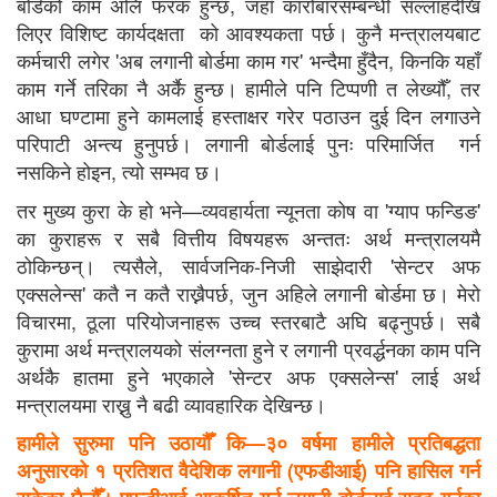
बोर्डको काम अलि फरक हुन्छ, जहाँ कारोबारसम्बन्धी सल्लाहदेखि
लिएर विशिष्ट कार्यदक्षता को आवश्यकता पर्छ। कुनै मन्त्रालयबाट
कर्मचारी लगेर 'अब लगानी बोर्डमा काम गर' भन्दैमा हुँदैन, किनकि यहाँ
काम गर्ने तरिका नै अर्कै हुन्छ। हामीले पनि टिप्पणी त लेख्यौँ, तर
आधा घण्टामा हुने कामलाई हस्ताक्षर गरेर पठाउन दुई दिन लगाउने
परिपाटी अन्त्य हुनुपर्छ। लगानी बोर्डलाई पुनः परिमार्जित गर्न
नसकिने होइन, त्यो सम्भव छ।
तर मुख्य कुरा के हो भने—व्यवहार्यता न्यूनता कोष वा 'ग्याप फन्डिङ'
का कुराहरू र सबै वित्तीय विषयहरू अन्ततः अर्थ मन्त्रालयमै
ठोकिन्छन्। त्यसैले, सार्वजनिक-निजी साझेदारी 'सेन्टर अफ
एक्सलेन्स' कतै न कतै राख्नैपर्छ, जुन अहिले लगानी बोर्डमा छ। मेरो
विचारमा, ठूला परियोजनाहरू उच्च स्तरबाटै अघि बढ्नुपर्छ। सबै
कुरामा अर्थ मन्त्रालयको संलग्नता हुने र लगानी प्रवर्द्धनका काम पनि
अर्थकै हातमा हुने भएकाले 'सेन्टर अफ एक्सलेन्स' लाई अर्थ
मन्त्रालयमा राख्नु नै बढी व्यावहारिक देखिन्छ।
हामीले सुरुमा पनि उठायौँ कि—३० वर्षमा हामीले प्रतिबद्धता
अनुसारको १ प्रतिशत वैदेशिक लगानी (एफडीआई) पनि हासिल गर्न