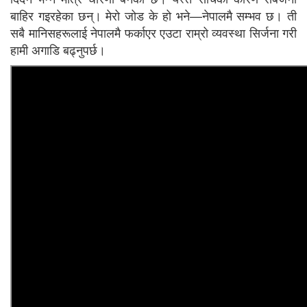
बाहिर गइरहेका छन्। मेरो जोड के हो भने—नेपालमै सम्भव छ। ती
सबै मानिसहरूलाई नेपालमै फर्काएर एउटा राम्रो व्यवस्था सिर्जना गरी
हामी अगाडि बढ्नुपर्छ।