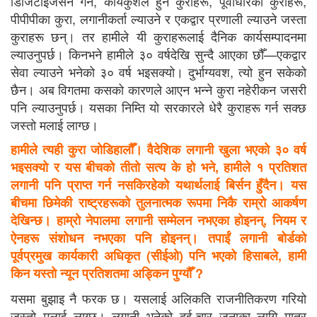
डिजिटाइजेसन गर्ने, कार्यकुशल हुने कुराहरू, पूर्वाधारका कुराहरू,
पीपीपीका कुरा, लगानीकर्ता ल्याउने र एकद्वार प्रणाली ल्याउने जस्ता
कुराहरू छन्। तर हामीले यी कुराहरूलाई दैनिक कार्यसम्पादनमा
ल्याउनुपर्छ। किनभने हामीले ३० वर्षदेखि सुन्दै आएका छौँ—एकद्वार
सेवा ल्याउने भनेको ३० वर्ष भइसक्यो। दुर्भाग्यवश, त्यो हुन सकेको
छैन। अब विगतमा कसको कारणले आएन भन्ने कुरा नहेरीकन जसरी
पनि ल्याउनुपर्छ। यसका निम्ति यो सरकारले धेरै कुराहरू गर्न सक्छ
जस्तो मलाई लाग्छ।
हामीले त्यही कुरा जोडिहालौँ। वैदेशिक लगानी खुला भएको ३० वर्ष
भइसक्यो र यस बीचको तीतो सत्य के हो भने, हामीले १ प्रतिशत
लगानी पनि प्राप्त गर्न नसकिरहेको यथार्थलाई बिर्सन हुँदैन। यस
बीचमा छिमेकी राष्ट्रहरूको तुलनात्मक रूपमा निकै राम्रो आकर्षण
देखिन्छ। हाम्रो नेपालमा लगानी सम्मेलन नभएका होइनन्, नियम र
ऐनहरू संशोधन नभएका पनि होइनन्। तपाईं लगानी बोर्डको
पूर्वप्रमुख कार्यकारी अधिकृत (सीईओ) पनि भएको हिसाबले, हामी
किन यस्तो न्यून प्रतिशतमा अड्किन पुग्यौँ ?
यसमा बुझाइ नै फरक छ। यसलाई अलिकति राजनीतिकरण गरियो
जस्तो मलाई लाग्छ। लगानी भनेको दुई-चार जनाका लागि मात्र