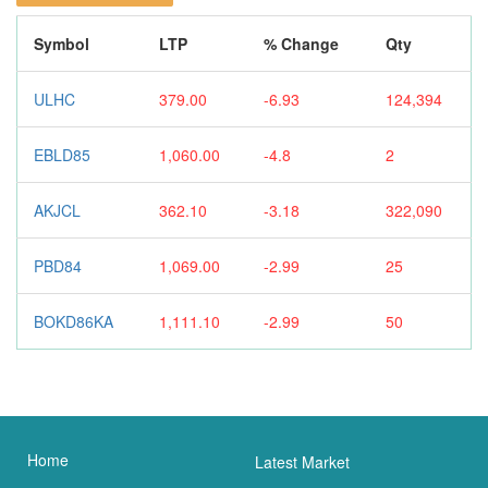
Symbol
LTP
% Change
Qty
ULHC
379.00
-6.93
124,394
EBLD85
1,060.00
-4.8
2
AKJCL
362.10
-3.18
322,090
PBD84
1,069.00
-2.99
25
BOKD86KA
1,111.10
-2.99
50
Home
Latest Market