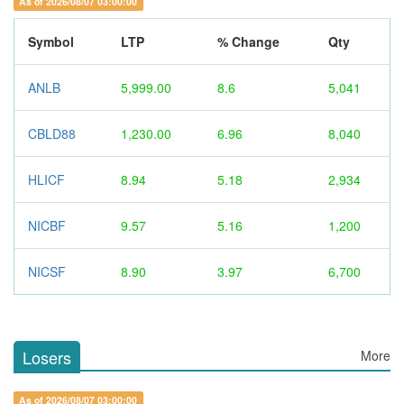
As of 2026/08/07 03:00:00
Symbol
LTP
% Change
Qty
ANLB
5,999.00
8.6
5,041
CBLD88
1,230.00
6.96
8,040
HLICF
8.94
5.18
2,934
NICBF
9.57
5.16
1,200
NICSF
8.90
3.97
6,700
Losers
More
As of 2026/08/07 03:00:00