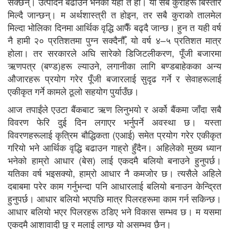
सक्छन्। उत्पादन बढाउने भनेको यही त हो। यी सबै कुराहरू बिस्तारै
मिल्दै जान्छन्। म अर्थशास्त्री त होइन, तर सबै कुराको तालमेल
मिल्दा भोलिका दिनमा आर्थिक वृद्धि आफैँ बढ्दै जान्छ। हुन त यही वर्ष
नै हामी २० प्रतिशतमा पुग्न सक्दैनौँ, यो वर्ष ४–५ प्रतिशत मात्र
होला। तर सरकारले अघि सारेको डिजिटलीकरण, पूँजी बजारमा
ऋणपत्र (बण्ड)हरू ल्याउने, लगानीका लागि बण्डबाहेकका अन्य
औजारहरू प्रयोग गरेर पूँजी बजारलाई सुदृढ गर्ने र सेवाहरूलाई
एकीकृत गर्ने कामले ठूलो सहयोग पुर्याउँछ।
आज तपाईंले एउटा बैंकबाट ऋण लिनुभयो र अर्को बैंकमा जाँदा सबै
विवरण फेरि दुई दिन लगाएर भर्नुपर्ने अवस्था छ। यस्ता
विवरणहरूलाई कृत्रिम बौद्धिकता (एआई) समेत प्रयोग गरेर एकीकृत
गरियो भने आर्थिक वृद्धि बढाउन गाह्रो हुँदैन। अहिलेको मुख्य ध्यान
भनेको हाम्रो आधार (बेस) लाई एकदमै बलियो बनाउने हुनुपर्छ।
यतिका वर्ष भइसक्यो, हाम्रो आधार नै कमजोर छ। त्यसैले अहिले
दबाबमा परेर काम गर्नुभन्दा पनि आधारलाई बलियो बनाउन केन्द्रित
हुनुपर्छ। आधार बलियो भएपछि मात्र पिलरहरूमा काम गर्न सकिन्छ।
आधार बलियो भएर पिलरहरू ठडिए भने विकास सम्भव छ। म यसमा
एकदमै आशावादी छु र मलाई लाग्छ यो असम्भव छैन।