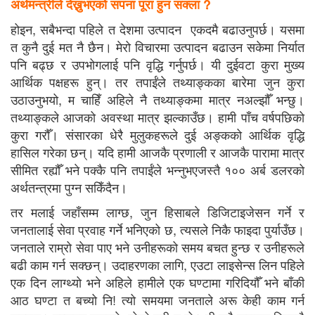
अर्थमन्त्रीले देख्नुभएको सपना पूरा हुन सक्ला ?
होइन, सबैभन्दा पहिले त देशमा उत्पादन एकदमै बढाउनुपर्छ। यसमा
त कुनै दुई मत नै छैन। मेरो विचारमा उत्पादन बढाउन सकेमा निर्यात
पनि बढ्छ र उपभोगलाई पनि वृद्धि गर्नुपर्छ। यी दुईवटा कुरा मुख्य
आर्थिक पक्षहरू हुन्। तर तपाईंले तथ्याङ्कका बारेमा जुन कुरा
उठाउनुभयो, म चाहिँ अहिले नै तथ्याङ्कमा मात्र नअल्झौँ भन्छु।
तथ्याङ्कले आजको अवस्था मात्र झल्काउँछ। हामी पाँच वर्षपछिको
कुरा गरौँ। संसारका धेरै मुलुकहरूले दुई अङ्कको आर्थिक वृद्धि
हासिल गरेका छन्। यदि हामी आजकै प्रणाली र आजकै पारामा मात्र
सीमित रह्यौँ भने पक्कै पनि तपाईंले भन्नुभएजस्तै १०० अर्ब डलरको
अर्थतन्त्रमा पुग्न सकिँदैन।
तर मलाई जहाँसम्म लाग्छ, जुन हिसाबले डिजिटाइजेसन गर्ने र
जनतालाई सेवा प्रवाह गर्ने भनिएको छ, त्यसले निकै फाइदा पुर्याउँछ।
जनताले राम्रो सेवा पाए भने उनीहरूको समय बचत हुन्छ र उनीहरूले
बढी काम गर्न सक्छन्। उदाहरणका लागि, एउटा लाइसेन्स लिन पहिले
एक दिन लाग्थ्यो भने अहिले हामीले एक घण्टामा गरिदियौँ भने बाँकी
आठ घण्टा त बच्यो नि! त्यो समयमा जनताले अरू केही काम गर्न