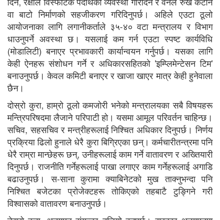
दिने, रक्षाले विस्फोटक पदार्थको व्यवस्था गरिदिने र वनले रुख कटान
वा बाटो निर्माणको सहजीकरण गरिदिनुपर्छ। अहिले एउटा ठूलो
आयोजनाका लागि लगानीकर्ताले ३५-४० वटा मन्त्रालय र विभाग
धाउनुपर्ने अवस्था छ। यसलाई कम गर्न एउटा स्पष्ट कार्यविधि
(मोडालिटी) बनाएर प्रभावकारी कार्यान्वयन गर्नुपर्छ। यसका लागि
केही ऐनहरू संशोधन गर्ने र अधिकारसहितको 'इम्प्लिमेन्टेसन टिम'
बनाउनुपर्छ। केवल कमिटी बनाएर र खाजा खाएर मात्र केही हुनेवाला
छैन।
दोस्रो कुरा, हाम्रो ठूलो कमजोरी भनेको मन्त्रालयका सबै विषयहरू
मन्त्रिपरिषदमा लैजाने परिपाटी हो। यसमा आमूल परिवर्तन चाहिन्छ।
सचिव, सहसचिव र मन्त्रीहरूलाई निश्चित अधिकार दिनुपर्छ। निर्णय
प्रक्रिया ढिलो हुनाले धेरै कुरा बिग्रिएका छन्। कर्मचारीतन्त्रमा पनि
धेरै राम्रा मान्छेहरू छन्, उनीहरूलाई काम गर्ने वातावरण र अख्तियारी
दिनुपर्छ। राजनीति गर्नेहरूलाई पाखा लगाएर काम गर्नेहरूलाई अगाडि
बढाउनुपर्छ। स-साना कुरामा क्याबिनेटको मुख ताक्नुभन्दा पनि
निश्चित बजेटका प्रोजेक्टहरू तोकिएको तहबाटै टुङ्गिने गरी
विश्वासको वातावरण बनाउनुपर्छ।
तेस्रो कुरा, अनुगमन संयन्त्र बलियो हुनुपर्छ। सरकार अनुगमनमा