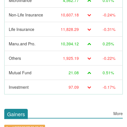
Microfinance
4,562.77
0.01%
Non-Life Insurance
10,607.18
-0.24%
Life Insurance
11,828.29
-0.31%
Manu.and Pro.
10,394.12
0.25%
Others
1,925.19
-0.22%
Mutual Fund
21.08
0.51%
Investment
97.09
-0.17%
Gainers
More