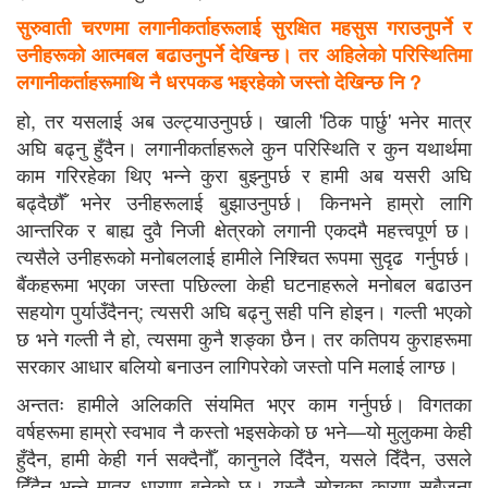
सुरुवाती चरणमा लगानीकर्ताहरूलाई सुरक्षित महसुस गराउनुपर्ने र
उनीहरूको आत्मबल बढाउनुपर्ने देखिन्छ। तर अहिलेको परिस्थितिमा
लगानीकर्ताहरूमाथि नै धरपकड भइरहेको जस्तो देखिन्छ नि ?
हो, तर यसलाई अब उल्ट्याउनुपर्छ। खाली 'ठिक पार्छु' भनेर मात्र
अघि बढ्नु हुँदैन। लगानीकर्ताहरूले कुन परिस्थिति र कुन यथार्थमा
काम गरिरहेका थिए भन्ने कुरा बुझ्नुपर्छ र हामी अब यसरी अघि
बढ्दैछौँ भनेर उनीहरूलाई बुझाउनुपर्छ। किनभने हाम्रो लागि
आन्तरिक र बाह्य दुवै निजी क्षेत्रको लगानी एकदमै महत्त्वपूर्ण छ।
त्यसैले उनीहरूको मनोबललाई हामीले निश्चित रूपमा सुदृढ गर्नुपर्छ।
बैंकहरूमा भएका जस्ता पछिल्ला केही घटनाहरूले मनोबल बढाउन
सहयोग पुर्याउँदैनन्; त्यसरी अघि बढ्नु सही पनि होइन। गल्ती भएको
छ भने गल्ती नै हो, त्यसमा कुनै शङ्का छैन। तर कतिपय कुराहरूमा
सरकार आधार बलियो बनाउन लागिपरेको जस्तो पनि मलाई लाग्छ।
अन्ततः हामीले अलिकति संयमित भएर काम गर्नुपर्छ। विगतका
वर्षहरूमा हाम्रो स्वभाव नै कस्तो भइसकेको छ भने—यो मुलुकमा केही
हुँदैन, हामी केही गर्न सक्दैनौँ, कानुनले दिँदैन, यसले दिँदैन, उसले
दिँदैन भन्ने मात्र धारणा बनेको छ। यस्तै सोचका कारण सबैजना