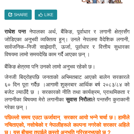
SHARE
LIKE
नेपालका अर्थ, बैंकिङ, पूर्वाधार र लगानी क्षेत्रसँग
राधेश पन्त
जोडिएका अनुभवी व्यक्तित्व हुन्। उनले नेपालमा वैदेशिक लगानी,
सार्वजनिक–निजी साझेदारी, ऊर्जा, पूर्वाधार र वित्तीय सुधारका
विषयमा लामो समयदेखि काम गर्दै आएका छन् ।
बैंकिङ क्षेत्रमा पनि उनको लामो अनुभव रहेको छ।
जेनजी बिद्राेहपछि जनताकाे अभिमतबाट आएकाे बालेन सरकारले
६० दिन पूरा गर्दैछ ।आगामी शुक्रबार आर्थिक बर्ष २०८३/८४ काे
बजेट ल्याउँदै छ । सरकारकाे नीति तथा कार्यक्रम, प्राथमिकता र
लगानीका बिषयमा मेराे लगानीका
ले पन्तसँग कुराकानी
सुवास निराैला
गरेका छन् ।
पछिल्लो समय एउटा ऊर्जावान् सरकार आयो भन्ने चर्चा छ। हामीले
नचिताएको, नसोचेको र नेपालीहरूले कल्पना नगरेको सरकार अहिले
छ। यस बीचमा तपाईले कस्तो अनुभूति गरिरहनुभएको छ ?