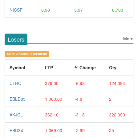
NICSF
8.90
3.97
6,700
Losers
More
As of 2026/08/07 03:00:00
Symbol
LTP
% Change
Qty
ULHC
379.00
-6.93
124,394
EBLD85
1,060.00
-4.8
2
AKJCL
362.10
-3.18
322,090
PBD84
1,069.00
-2.99
25