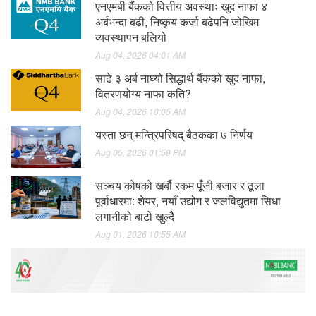
एनएमबी बैंकको वित्तीय अवस्थाः खुद नाफा ४
अर्बभन्दा बढी, निष्कृय कर्जा बढेपनि जोखिम
व्यवस्थापन बलियो
Aug 04, 2026 04:01 AM
साढे ३ अर्ब नाघ्यो सिद्धार्थ बैंकको खुद नाफा,
वितरणयोग्य नाफा कति?
Aug 04, 2026 10:05 AM
यस्ता छन् मन्त्रिपरिषद् बैठकका ७ निर्णय
Aug 05, 2026 01:59 PM
सञ्चय कोषको खर्बौ रकम पूँजी बजार र ठूला
पूर्वाधारमा: शेयर, नयाँ उद्योग र जलविद्युतमा सिधा
लगानीको बाटो खुल्दै
Aug 01, 2026 10:55 AM