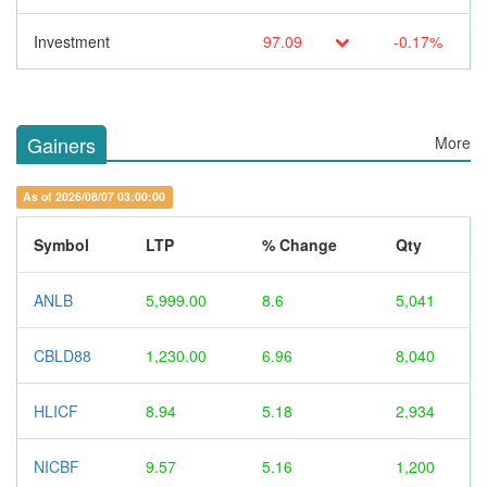
Investment
97.09
-0.17%
Gainers
More
As of 2026/08/07 03:00:00
Symbol
LTP
% Change
Qty
ANLB
5,999.00
8.6
5,041
CBLD88
1,230.00
6.96
8,040
HLICF
8.94
5.18
2,934
NICBF
9.57
5.16
1,200