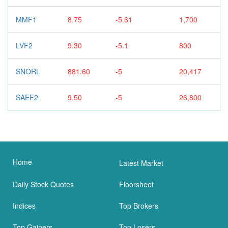
MMF1
8.75
-5.61
1,700
LVF2
9.30
-5.1
800
SNORL
881.60
-5
20,417
SAEF2
9.50
-5
26,800
Home
Latest Market
Daily Stock Quotes
Floorsheet
Indices
Top Brokers
Top Gainers
Top Losers