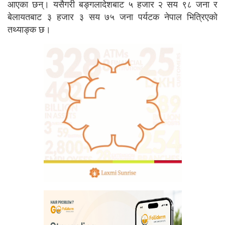
आएका छन्। यसैगरी बङ्गलादेशबाट ५ हजार २ सय ९८ जना र
बेलायतबाट ३ हजार ३ सय ७५ जना पर्यटक नेपाल भित्रिएको
तथ्याङ्क छ।