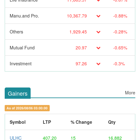
Manu.and Pro.
10,367.79
-0.88%
Others
1,929.45
-0.28%
Mutual Fund
20.97
-0.65%
Investment
97.26
-0.3%
Gainers
More
As of 2026/08/06 03:00:00
Symbol
LTP
% Change
Qty
ULHC
407.20
15
16,882