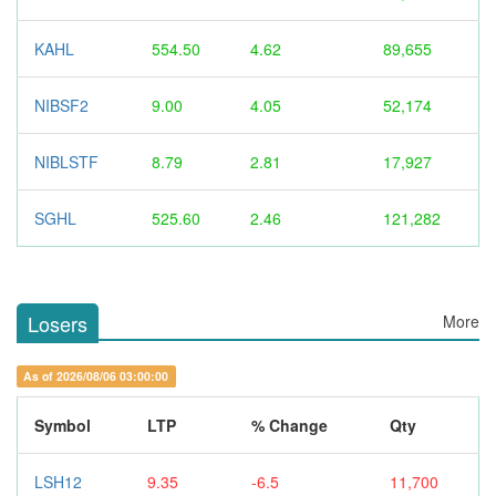
KAHL
554.50
4.62
89,655
NIBSF2
9.00
4.05
52,174
NIBLSTF
8.79
2.81
17,927
SGHL
525.60
2.46
121,282
Losers
More
As of 2026/08/06 03:00:00
Symbol
LTP
% Change
Qty
LSH12
9.35
-6.5
11,700