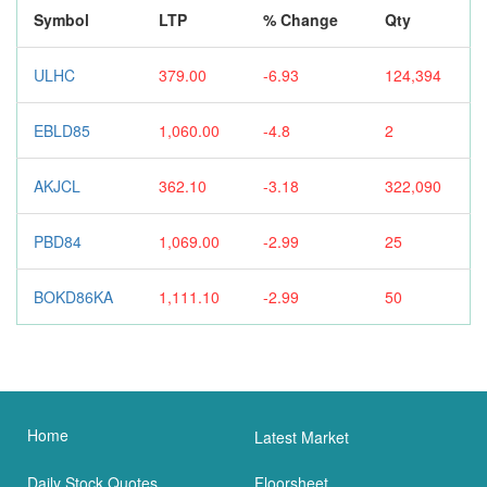
Symbol
LTP
% Change
Qty
ULHC
379.00
-6.93
124,394
EBLD85
1,060.00
-4.8
2
AKJCL
362.10
-3.18
322,090
PBD84
1,069.00
-2.99
25
BOKD86KA
1,111.10
-2.99
50
Home
Latest Market
Daily Stock Quotes
Floorsheet