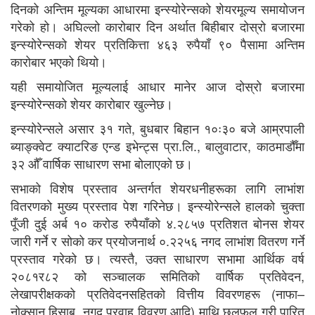
दिनको अन्तिम मूल्यका आधारमा इन्स्योरेन्सको शेयरमूल्य समायोजन
गरेको हो। अघिल्लो कारोबार दिन अर्थात बिहीबार दोस्रो बजारमा
इन्स्योरेन्सको शेयर प्रतिकित्ता ४६३ रुपैयाँ ९० पैसामा अन्तिम
कारोबार भएको थियो।
यही समायोजित मूल्यलाई आधार मानेर आज दोस्रो बजारमा
इन्स्योरेन्सको शेयर कारोबार खुल्नेछ।
इन्स्योरेन्सले असार ३१ गते, बुधबार बिहान १०ः३० बजे आम्रपाली
ब्याङ्क्वेट क्याटरिङ एन्ड इभेन्ट्स प्रा.लि., बालुवाटार, काठमाडौँमा
३२ औँ वार्षिक साधारण सभा बोलाएको छ।
सभाको विशेष प्रस्ताव अन्तर्गत शेयरधनीहरूका लागि लाभांश
वितरणको मुख्य प्रस्ताव पेश गरिनेछ। इन्स्योरेन्सले हालको चुक्ता
पूँजी दुई अर्ब १० करोड रुपैयाँको ४.२८५७ प्रतिशत बोनस शेयर
जारी गर्ने र सोको कर प्रयोजनार्थ ०.२२५६ नगद लाभांश वितरण गर्ने
प्रस्ताव गरेको छ। त्यस्तै, उक्त साधारण सभामा आर्थिक वर्ष
२०८१र८२ को सञ्चालक समितिको वार्षिक प्रतिवेदन,
लेखापरीक्षकको प्रतिवेदनसहितको वित्तीय विवरणहरू (नाफा–
नोक्सान हिसाब, नगद प्रवाह विवरण आदि) माथि छलफल गरी पारित