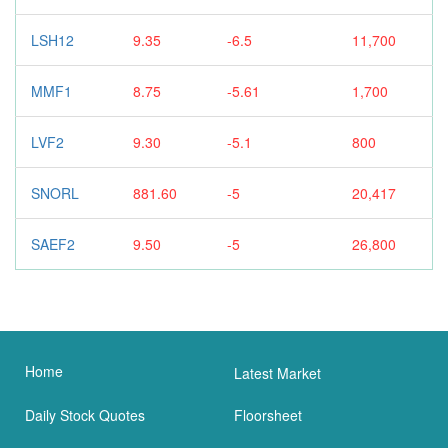
LSH12
9.35
-6.5
11,700
MMF1
8.75
-5.61
1,700
LVF2
9.30
-5.1
800
SNORL
881.60
-5
20,417
SAEF2
9.50
-5
26,800
Home
Latest Market
Daily Stock Quotes
Floorsheet