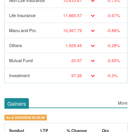
Non-Life Insurance
10,633.61
-0.73%
Life Insurance
11,865.57
-0.67%
Manu.and Pro.
10,367.79
-0.88%
Others
1,929.45
-0.28%
Mutual Fund
20.97
-0.65%
Investment
97.26
-0.3%
Gainers
More
As of 2026/08/06 03:00:00
Symbol
LTP
% Change
Qty