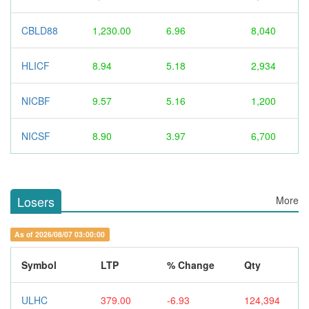
CBLD88
1,230.00
6.96
8,040
HLICF
8.94
5.18
2,934
NICBF
9.57
5.16
1,200
NICSF
8.90
3.97
6,700
Losers
More
As of 2026/08/07 03:00:00
Symbol
LTP
% Change
Qty
ULHC
379.00
-6.93
124,394