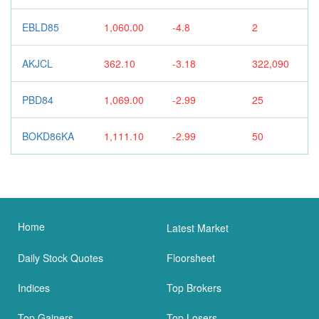
EBLD85
1,060.00
-4.8
2
AKJCL
362.10
-3.18
322,090
PBD84
1,069.00
-2.99
25
BOKD86KA
1,111.10
-2.99
50
Home
Latest Market
Daily Stock Quotes
Floorsheet
Indices
Top Brokers
Top Gainers
Top Losers