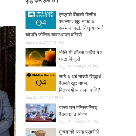
वृद्धि देखिएको छ।
एनएमबी बैंकको वित्तीय
अवस्थाः खुद नाफा ४
अर्बभन्दा बढी, निष्कृय कर्जा
बढेपनि जोखिम व्यवस्थापन बलियो
Aug 04, 2026 04:01 AM
भाेलि यी ठाँउमा जादैछ १२
घण्टा बिजुली
Aug 07, 2026 01:23 PM
साढे ३ अर्ब नाघ्यो सिद्धार्थ
बैंकको खुद नाफा,
वितरणयोग्य नाफा कति?
Aug 04, 2026 10:05 AM
यस्ता छन् मन्त्रिपरिषद्
बैठकका ७ निर्णय
Aug 05, 2026 01:59 PM
मुन्दडाको घरमा प्रहरीले