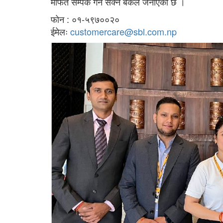
मार्फत सम्पर्क गर्न सक्ने बैंकले जनाएकाे छ ।
फाेन : ०१-५९७००२०
ईमेलः
customercare@sbl.com.np