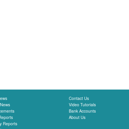
News
Contact Us
 News
Video Tutorials
cements
Bank Accounts
Reports
About Us
y Reports