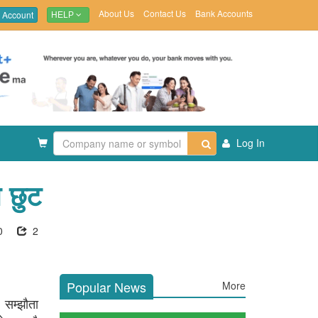
About Us
Contact Us
Bank Accounts
 Account
HELP
Log In
ो छुट
0
2
Popular News
More
 सम्झौता