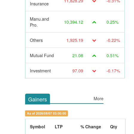
11,828.29
-0.31%
Insurance
Manu.and
10,394.12
0.25%
Pro.
Others
1,925.19
-0.22%
Mutual Fund
21.08
0.51%
Investment
97.09
-0.17%
Gainers
More
As of 2026/08/07 03:00:00
Symbol
LTP
% Change
Qty