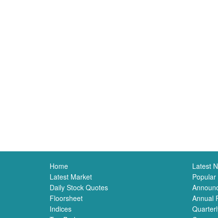
Home
Latest 
Latest Market
Popular
Daily Stock Quotes
Announ
Floorsheet
Annual 
Indices
Quarterl