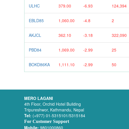
ULHC
379.00
-6.93
124,394
EBLD85
1,060.00
-4.8
2
AKJCL
362.10
-3.18
322,090
PBD84
1,069.00
-2.99
25
BOKD86KA
1,111.10
-2.99
50
MERO LAGANI
4th Floor, Orchid Hotel Building
Tripureshwor, Kathmandu, Nepal
Tel:
(+977) 01-5315101/5315184
For Customer Support
Mobile:
9801000860