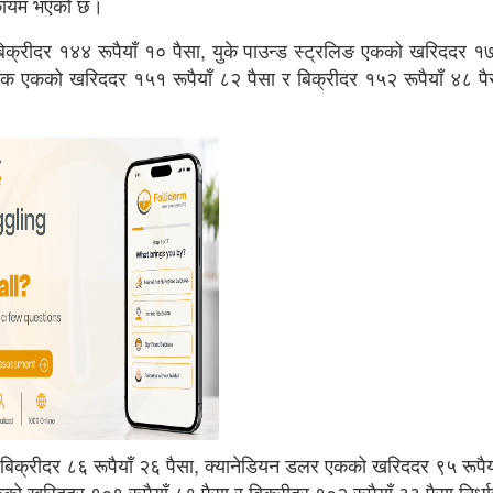
ा कायम भएको छ।
िक्रीदर १४४ रूपैयाँ १० पैसा, युके पाउन्ड स्ट्रलिङ एकको खरिददर १७१
याङ्क एकको खरिददर १५१ रूपैयाँ ८२ पैसा र बिक्रीदर १५२ रूपैयाँ ४८ प
बिक्रीदर ८६ रूपैयाँ २६ पैसा, क्यानेडियन डलर एकको खरिददर ९५ रूपैय
कको खरिददर १०१ रूपैयाँ ८९ पैसा र बिक्रीदर १०२ रूपैयाँ ३३ पैसा निर्ध