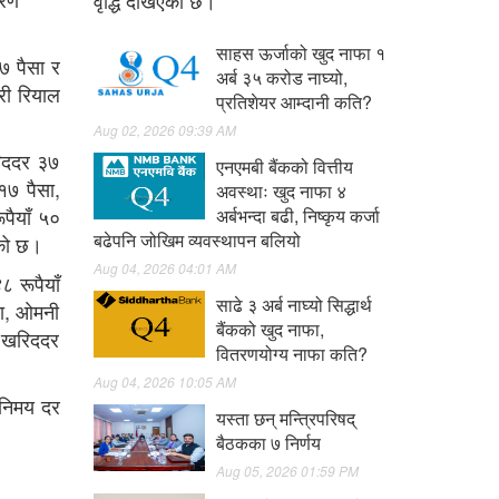
वृद्धि देखिएको छ।
साहस ऊर्जाको खुद नाफा १
७ पैसा र
अर्ब ३५ करोड नाघ्यो,
री रियाल
प्रतिशेयर आम्दानी कति?
Aug 02, 2026 09:39 AM
रिददर ३७
एनएमबी बैंकको वित्तीय
१७ पैसा,
अवस्थाः खुद नाफा ४
पैयाँ ५०
अर्बभन्दा बढी, निष्कृय कर्जा
बढेपनि जोखिम व्यवस्थापन बलियो
एको छ।
Aug 04, 2026 04:01 AM
 रूपैयाँ
साढे ३ अर्ब नाघ्यो सिद्धार्थ
सा, ओमनी
बैंकको खुद नाफा,
ो खरिददर
वितरणयोग्य नाफा कति?
Aug 04, 2026 10:05 AM
िनिमय दर
यस्ता छन् मन्त्रिपरिषद्
बैठकका ७ निर्णय
Aug 05, 2026 01:59 PM