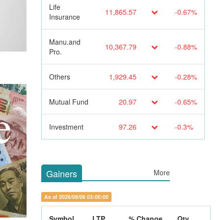
Life
11,865.57
-0.67%
Insurance
Manu.and
10,367.79
-0.88%
Pro.
Others
1,929.45
-0.28%
Mutual Fund
20.97
-0.65%
Investment
97.26
-0.3%
Gainers
More
As of 2026/08/06 03:00:00
Symbol
LTP
% Change
Qty