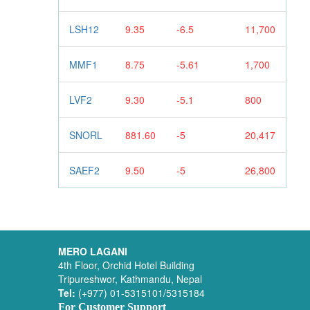
LSH12
9.35
-6.5
11,700
MMF1
8.75
-5.61
1,700
LVF2
9.30
-5.1
800
SNORL
881.60
-5
20,417
SAEF2
9.50
-5
26,800
MERO LAGANI
4th Floor, Orchid Hotel Building
Tripureshwor, Kathmandu, Nepal
Tel:
(+977) 01-5315101/5315184
For Customer Support