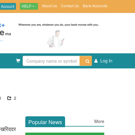
About Us
Contact Us
Bank Accounts
 Account
HELP
Log In
0
2
Popular News
More
ो खरिददर