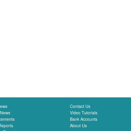
News
Contact Us
 News
Video Tutorials
cements
Bank Accounts
Reports
About Us