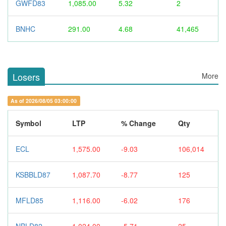
GWFD83
1,085.00
5.32
2
BNHC
291.00
4.68
41,465
Losers
More
As of 2026/08/05 03:00:00
Symbol
LTP
% Change
Qty
ECL
1,575.00
-9.03
106,014
KSBBLD87
1,087.70
-8.77
125
MFLD85
1,116.00
-6.02
176
NBLD82
1,024.00
-5.71
25