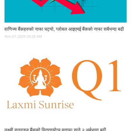
वाणिज्य बैंकहरुको नाफा घट्यो, ग्लोबल आइएमई बैंककाे नाफा सबैभन्दा बढी
Nov 07, 2025 09:26 AM
लक्ष्मी सनराइज बैंकको वितरणयोग्य मुनाफा साढे २ अर्बभन्दा बढी