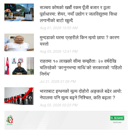
सञ्चय कोषको खर्बौ रकम पूँजी बजार र ठूला
पूर्वाधारमा: शेयर, नयाँ उद्योग र जलविद्युतमा सिधा
लगानीको बाटो खुल्दै
Aug 01, 2026 10:55 AM
मुन्दडाको घरमा प्रहरीले किन मार्‍यो छापा ? कारण
यस्तो
Aug 03, 2026 12:41 PM
राहतमा १० लाखको सीमा सम्झौताः २० वर्षदेखि
चलिरहेको ‘कानुनभन्दा माथि’को सरकारको ‘पहिलो
निर्णय’
Jul 31, 2026 01:06 PM
भारतबाट इन्धनको मूल्य दोहोरो अङ्कले बढेर आयो:
नेपालमा पनि मूल्य बढ्ने निश्चित, कति बढ्ला ?
Aug 02, 2026 02:23 PM