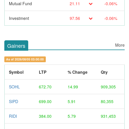
Mutual Fund
21.11
-0.06%
Investment
97.56
-0.06%
Gainers
More
As of 2026/08/05 03:00:00
Symbol
LTP
% Change
Qty
SOHL
672.70
14.99
909,305
SIPD
699.00
5.91
80,355
RIDI
384.00
5.79
931,453