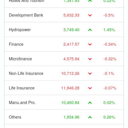
Hotels And Tourism
7,341.93
0.22%
Development Bank
5,632.33
-0.5%
Hydropower
3,749.40
1.45%
Finance
2,417.57
-0.34%
Microfinance
4,575.94
-0.32%
Non-Life Insurance
10,712.26
-0.1%
Life Insurance
11,946.28
-0.07%
Manu.and Pro.
10,460.84
0.02%
Others
1,934.96
0.26%