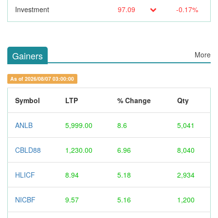
Investment
97.09
-0.17%
Gainers
More
As of 2026/08/07 03:00:00
Symbol
LTP
% Change
Qty
ANLB
5,999.00
8.6
5,041
CBLD88
1,230.00
6.96
8,040
HLICF
8.94
5.18
2,934
NICBF
9.57
5.16
1,200