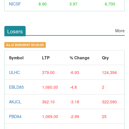
NICSF
8.90
3.97
6,700
Losers
More
As of 2026/08/07 03:00:00
Symbol
LTP
% Change
Qty
ULHC
379.00
-6.93
124,394
EBLD85
1,060.00
-4.8
2
AKJCL
362.10
-3.18
322,090
PBD84
1,069.00
-2.99
25