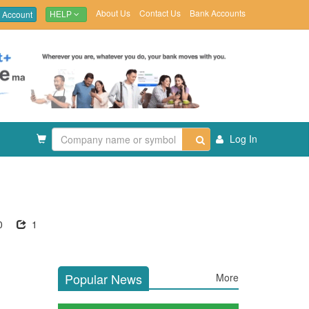
About Us
Contact Us
Bank Accounts
 Account
HELP
Log In
0
1
Popular News
More