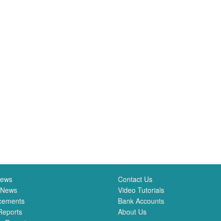
News
Contact Us
 News
Video Tutorials
cements
Bank Accounts
Reports
About Us