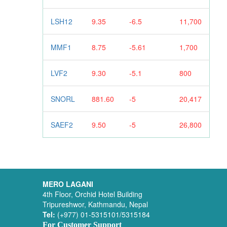
LSH12
9.35
-6.5
11,700
MMF1
8.75
-5.61
1,700
LVF2
9.30
-5.1
800
SNORL
881.60
-5
20,417
SAEF2
9.50
-5
26,800
MERO LAGANI
4th Floor, Orchid Hotel Building
Tripureshwor, Kathmandu, Nepal
Tel:
(+977) 01-5315101/5315184
For Customer Support