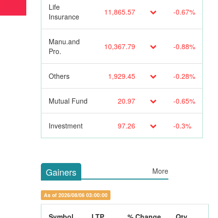
Life
11,865.57
-0.67%
Insurance
Manu.and
10,367.79
-0.88%
Pro.
Others
1,929.45
-0.28%
Mutual Fund
20.97
-0.65%
Investment
97.26
-0.3%
Gainers
More
As of 2026/08/06 03:00:00
Symbol
LTP
% Change
Qty