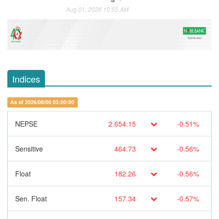
Aug 01, 2026 10:55 AM
Indices
As of 2026/08/06 03:00:00
NEPSE
2,654.15
-0.51%
Sensitive
464.73
-0.56%
Float
182.26
-0.56%
Sen. Float
157.34
-0.57%