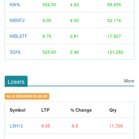
KAHL
554.50
4.62
89,655
NIBSF2
9.00
4.05
52,174
NIBLSTF
8.79
2.81
17,927
SGHL
525.60
2.46
121,282
Losers
More
As of 2026/08/06 03:00:00
Symbol
LTP
% Change
Qty
LSH12
9.35
-6.5
11,700