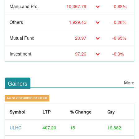
Manu.and Pro.
10,367.79
-0.88%
Others
1,929.45
-0.28%
Mutual Fund
20.97
-0.65%
Investment
97.26
-0.3%
Gainers
More
As of 2026/08/06 03:00:00
Symbol
LTP
% Change
Qty
ULHC
407.20
15
16,882