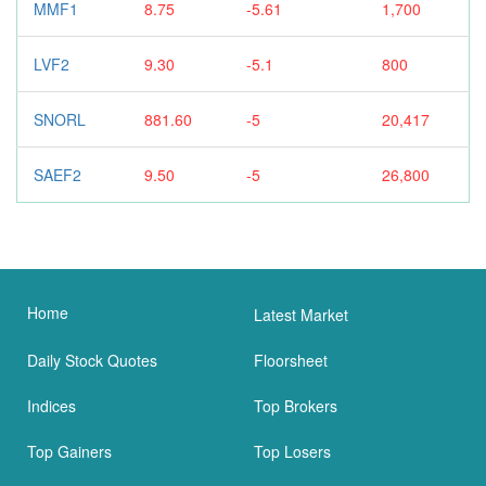
MMF1
8.75
-5.61
1,700
LVF2
9.30
-5.1
800
SNORL
881.60
-5
20,417
SAEF2
9.50
-5
26,800
Home
Latest Market
Daily Stock Quotes
Floorsheet
Indices
Top Brokers
Top Gainers
Top Losers