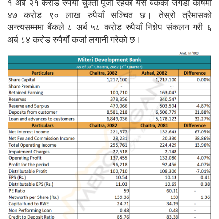
१ अर्ब २१ करोड रुपैयाँ चुक्ता पूँजी रहेको यस बैंकको जगेडा कोषमा
४७ करोड ९० लाख रुपैयाँ सञ्चित छ। तेस्रो त्रैमासको
अन्त्यसम्ममा बैंकले ८ अर्ब ५८ करोड रुपैयाँ निक्षेप संकलन गरी ६
अर्ब ८४ करोड रुपैयाँ कर्जा लगानी गरेको छ।