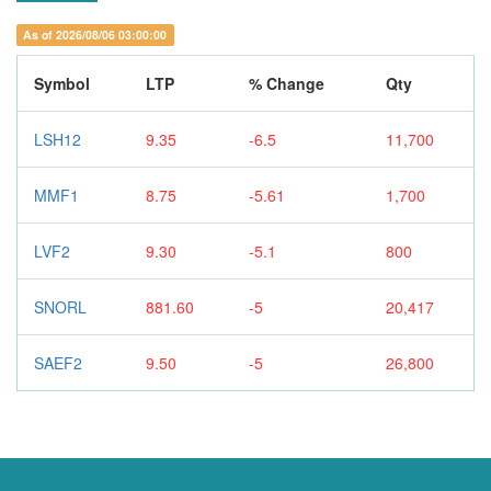
As of 2026/08/06 03:00:00
Symbol
LTP
% Change
Qty
LSH12
9.35
-6.5
11,700
MMF1
8.75
-5.61
1,700
LVF2
9.30
-5.1
800
SNORL
881.60
-5
20,417
SAEF2
9.50
-5
26,800