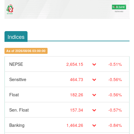
Indices
As of 2026/08/06 03:00:00
NEPSE
2,654.15
-0.51%
Sensitive
464.73
-0.56%
Float
182.26
-0.56%
Sen. Float
157.34
-0.57%
Banking
1,464.26
-0.84%