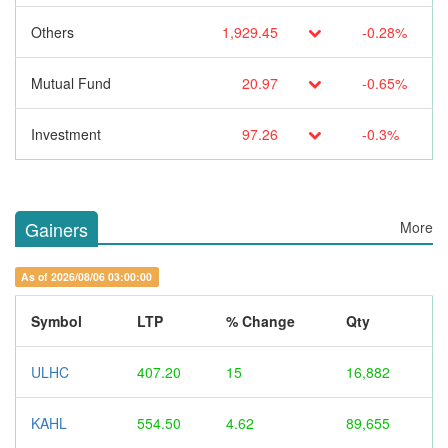
Others
1,929.45
-0.28%
Mutual Fund
20.97
-0.65%
Investment
97.26
-0.3%
Gainers
More
As of 2026/08/06 03:00:00
Symbol
LTP
% Change
Qty
ULHC
407.20
15
16,882
KAHL
554.50
4.62
89,655