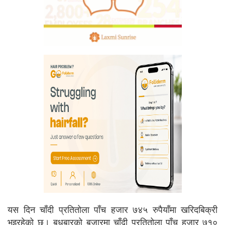
यस दिन चाँदी प्रतितोला पाँच हजार ७४५ रुपैयाँमा खरिदबिक्री
भइरहेको छ। बुधबारको बजारमा चाँदी प्रतितोला पाँच हजार ७१०