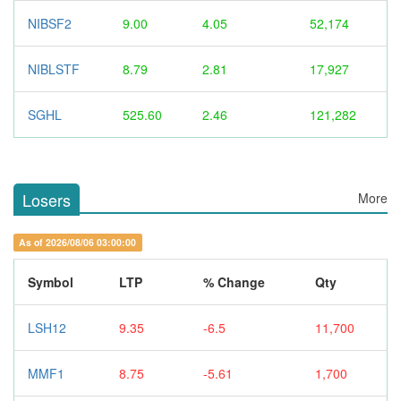
NIBSF2
9.00
4.05
52,174
NIBLSTF
8.79
2.81
17,927
SGHL
525.60
2.46
121,282
Losers
More
As of 2026/08/06 03:00:00
Symbol
LTP
% Change
Qty
LSH12
9.35
-6.5
11,700
MMF1
8.75
-5.61
1,700