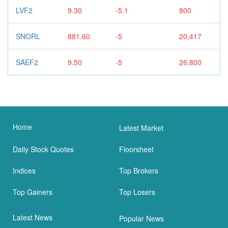
LVF2
9.30
-5.1
800
SNORL
881.60
-5
20,417
SAEF2
9.50
-5
26,800
Home
Latest Market
Daily Stock Quotes
Floorsheet
Indices
Top Brokers
Top Gainers
Top Losers
Latest News
Popular News