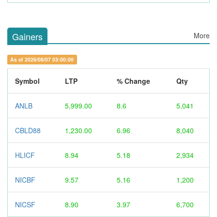
Gainers
More
As of 2026/08/07 03:00:00
Symbol
LTP
% Change
Qty
ANLB
5,999.00
8.6
5,041
CBLD88
1,230.00
6.96
8,040
HLICF
8.94
5.18
2,934
NICBF
9.57
5.16
1,200
NICSF
8.90
3.97
6,700