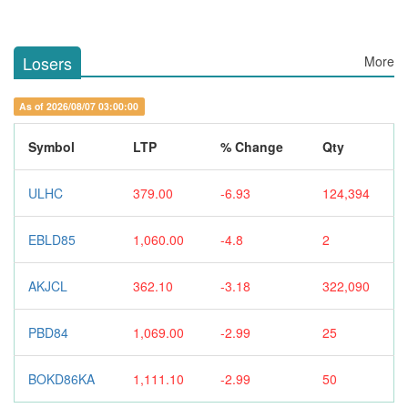
Losers
More
As of 2026/08/07 03:00:00
Symbol
LTP
% Change
Qty
ULHC
379.00
-6.93
124,394
EBLD85
1,060.00
-4.8
2
AKJCL
362.10
-3.18
322,090
PBD84
1,069.00
-2.99
25
BOKD86KA
1,111.10
-2.99
50