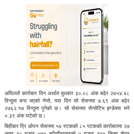
अघिल्लो कारोबार दिन अर्थात बुधबार ३०.०८ अंक बढेर २७५४.४८
विन्दुमा बन्द भएको नेप्से, यस दिन सो सेसनमा ७.६९ अंक बढेर
२७६२.१७ विन्दुमा पुगेको छ। सो सेसनमा सेन्सेटिभ इण्डेक्स भने
०.३९ अंक घटेको छ।
बिहीबार प्रि ओपन सेसनमा ५४ स्टकको ८५ पटकको कारोबारमा २७
लाख ३० हजार ५७५ रुपैयाँबराबरको ५ हजार ३७५ कित्ता शेयर