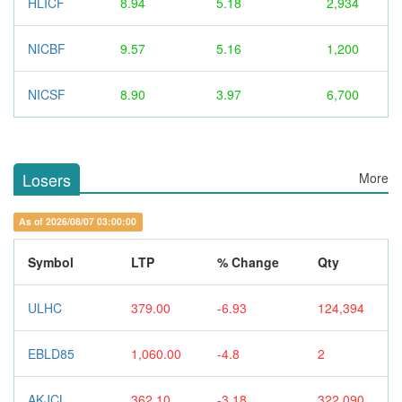
HLICF
8.94
5.18
2,934
NICBF
9.57
5.16
1,200
NICSF
8.90
3.97
6,700
Losers
More
As of 2026/08/07 03:00:00
Symbol
LTP
% Change
Qty
ULHC
379.00
-6.93
124,394
EBLD85
1,060.00
-4.8
2
AKJCL
362.10
-3.18
322,090