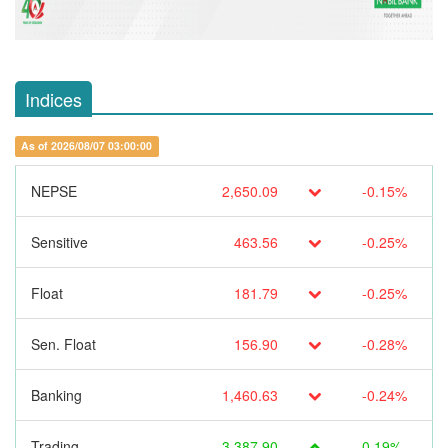
Indices
As of 2026/08/07 03:00:00
NEPSE
2,650.09
-0.15%
Sensitive
463.56
-0.25%
Float
181.79
-0.25%
Sen. Float
156.90
-0.28%
Banking
1,460.63
-0.24%
Trading
3,387.90
0.19%