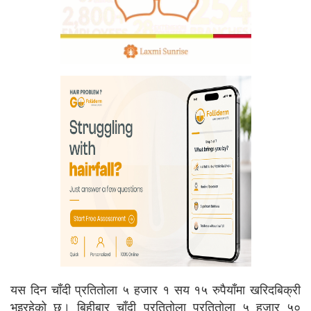
यस दिन चाँदी प्रतितोला ५ हजार १ सय १५ रुपैयाँमा खरिदबिक्री
भइरहेको छ। बिहीबार चाँदी प्रतितोला प्रतितोला ५ हजार ५०