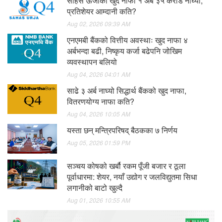
साहस ऊर्जाको खुद नाफा १ अर्ब ३५ करोड नाघ्यो,
प्रतिशेयर आम्दानी कति?
Aug 02, 2026 09:39 AM
एनएमबी बैंकको वित्तीय अवस्थाः खुद नाफा ४
अर्बभन्दा बढी, निष्कृय कर्जा बढेपनि जोखिम
व्यवस्थापन बलियो
Aug 04, 2026 04:01 AM
साढे ३ अर्ब नाघ्यो सिद्धार्थ बैंकको खुद नाफा,
वितरणयोग्य नाफा कति?
Aug 04, 2026 10:05 AM
यस्ता छन् मन्त्रिपरिषद् बैठकका ७ निर्णय
Aug 05, 2026 01:59 PM
सञ्चय कोषको खर्बौ रकम पूँजी बजार र ठूला
पूर्वाधारमा: शेयर, नयाँ उद्योग र जलविद्युतमा सिधा
लगानीको बाटो खुल्दै
Aug 01, 2026 10:55 AM