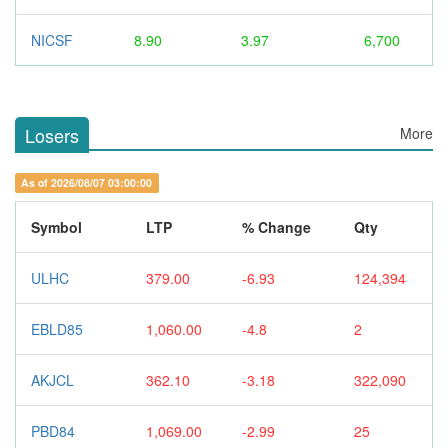
NICSF
8.90
3.97
6,700
Losers
More
As of 2026/08/07 03:00:00
Symbol
LTP
% Change
Qty
ULHC
379.00
-6.93
124,394
EBLD85
1,060.00
-4.8
2
AKJCL
362.10
-3.18
322,090
PBD84
1,069.00
-2.99
25