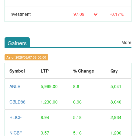
Investment
97.09
-0.17%
Gainers
More
As of 2026/08/07 03:00:00
Symbol
LTP
% Change
Qty
ANLB
5,999.00
8.6
5,041
CBLD88
1,230.00
6.96
8,040
HLICF
8.94
5.18
2,934
NICBF
9.57
5.16
1,200