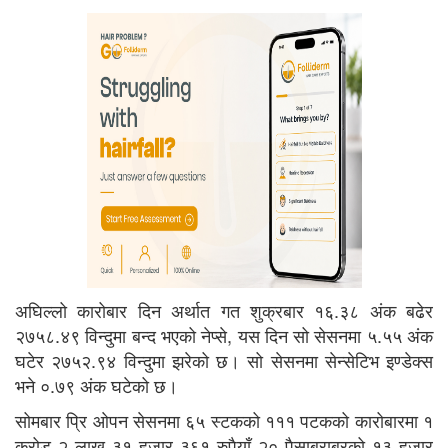
अघिल्लो कारोबार दिन अर्थात गत शुक्रबार १६.३८ अंक बढेर
२७५८.४९ विन्दुमा बन्द भएको नेप्से, यस दिन सो सेसनमा ५.५५ अंक
घटेर २७५२.९४ विन्दुमा झरेको छ। सो सेसनमा सेन्सेटिभ इण्डेक्स
भने ०.७९ अंक घटेको छ।
सोमबार प्रि ओपन सेसनमा ६५ स्टकको १११ पटकको कारोबारमा १
करोड २ लाख ३१ हजार ३६१ रुपैयाँ २० पैसाबराबरको १३ हजार