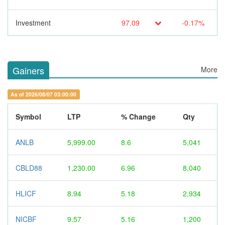
Investment
97.09
-0.17%
Gainers
More
As of 2026/08/07 03:00:00
Symbol
LTP
% Change
Qty
ANLB
5,999.00
8.6
5,041
CBLD88
1,230.00
6.96
8,040
HLICF
8.94
5.18
2,934
NICBF
9.57
5.16
1,200