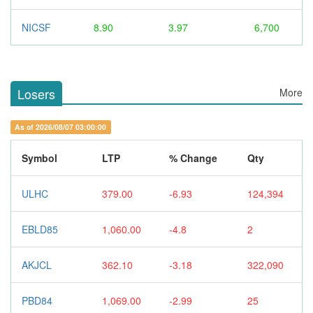
NICSF
8.90
3.97
6,700
Losers
More
As of 2026/08/07 03:00:00
Symbol
LTP
% Change
Qty
ULHC
379.00
-6.93
124,394
EBLD85
1,060.00
-4.8
2
AKJCL
362.10
-3.18
322,090
PBD84
1,069.00
-2.99
25