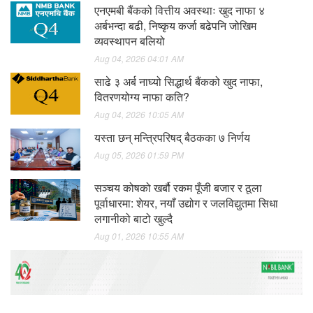
एनएमबी बैंकको वित्तीय अवस्थाः खुद नाफा ४
अर्बभन्दा बढी, निष्कृय कर्जा बढेपनि जोखिम
व्यवस्थापन बलियो
Aug 04, 2026 04:01 AM
साढे ३ अर्ब नाघ्यो सिद्धार्थ बैंकको खुद नाफा,
वितरणयोग्य नाफा कति?
Aug 04, 2026 10:05 AM
यस्ता छन् मन्त्रिपरिषद् बैठकका ७ निर्णय
Aug 05, 2026 01:59 PM
सञ्चय कोषको खर्बौ रकम पूँजी बजार र ठूला
पूर्वाधारमा: शेयर, नयाँ उद्योग र जलविद्युतमा सिधा
लगानीको बाटो खुल्दै
Aug 01, 2026 10:55 AM