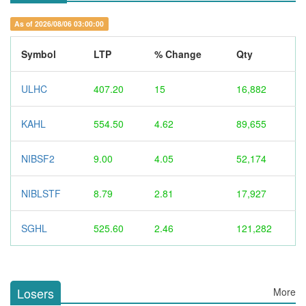
As of 2026/08/06 03:00:00
Symbol
LTP
% Change
Qty
ULHC
407.20
15
16,882
KAHL
554.50
4.62
89,655
NIBSF2
9.00
4.05
52,174
NIBLSTF
8.79
2.81
17,927
SGHL
525.60
2.46
121,282
Losers
More