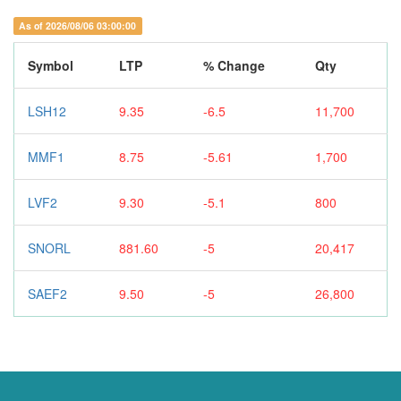
As of 2026/08/06 03:00:00
Symbol
LTP
% Change
Qty
LSH12
9.35
-6.5
11,700
MMF1
8.75
-5.61
1,700
LVF2
9.30
-5.1
800
SNORL
881.60
-5
20,417
SAEF2
9.50
-5
26,800