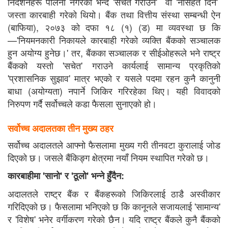
निर्देशनहरू पालना नगरेको भन्दै 'सचेत गराउने' वा 'नसिहत दिने'
जस्ता कारबाही गरेको थियो। बैंक तथा वित्तीय संस्था सम्बन्धी ऐन
(बाफिया), २०७३ को दफा १८ (१) (ड) मा व्यवस्था छ कि
—'नियमनकारी निकायले कारबाही गरेको व्यक्ति बैंकको सञ्चालक
हुन अयोग्य हुनेछ।' तर, बैंकका सञ्चालक र सीईओहरूले भने राष्ट्र
बैंकको यस्तो 'सचेत' गराउने कार्यलाई सामान्य प्रकृतिको
'प्रशासनिक सुझाव' मात्र भएको र यसले पदमा रहन कुनै कानुनी
बाधा (अयोग्यता) नपार्ने जिकिर गरिरहेका थिए। यही विवादको
निरुपण गर्दै सर्वोच्चले कडा फैसला सुनाएको हो।
सर्वोच्च अदालतका तीन मुख्य ठहर
सर्वोच्च अदालतले आफ्नो फैसलामा मुख्य गरी तीनवटा कुरालाई जोड
दिएको छ। जसले बैंकिङ्ग क्षेत्रमा नयाँ नियम स्थापित गरेको छ।
कारबाहीमा 'सानो' र 'ठूलो' भन्ने हुँदैन:
अदालतले राष्ट्र बैंक र बैंकहरूको जिकिरलाई ठाडै अस्वीकार
गरिदिएको छ। फैसलामा भनिएको छ कि कानूनले सजायलाई 'सामान्य'
र 'विशेष' भनेर वर्गीकरण गरेको छैन। यदि राष्ट्र बैंकले कुनै बैंकको