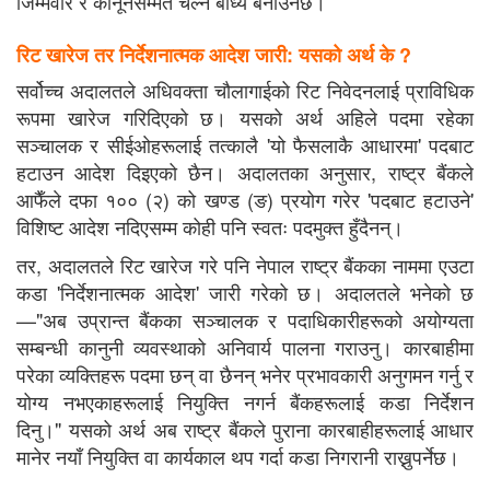
जिम्मेवार र कानूनसम्मत चल्न बाध्य बनाउनेछ।
रिट खारेज तर निर्देशनात्मक आदेश जारी: यसको अर्थ के ?
सर्वोच्च अदालतले अधिवक्ता चौलागाईको रिट निवेदनलाई प्राविधिक
रूपमा खारेज गरिदिएको छ। यसको अर्थ अहिले पदमा रहेका
सञ्चालक र सीईओहरूलाई तत्कालै 'यो फैसलाकै आधारमा' पदबाट
हटाउन आदेश दिइएको छैन। अदालतका अनुसार, राष्ट्र बैंकले
आफैँले दफा १०० (२) को खण्ड (ङ) प्रयोग गरेर 'पदबाट हटाउने'
विशिष्ट आदेश नदिएसम्म कोही पनि स्वतः पदमुक्त हुँदैनन्।
तर, अदालतले रिट खारेज गरे पनि नेपाल राष्ट्र बैंकका नाममा एउटा
कडा 'निर्देशनात्मक आदेश' जारी गरेको छ। अदालतले भनेको छ
—"अब उप्रान्त बैंकका सञ्चालक र पदाधिकारीहरूको अयोग्यता
सम्बन्धी कानुनी व्यवस्थाको अनिवार्य पालना गराउनु। कारबाहीमा
परेका व्यक्तिहरू पदमा छन् वा छैनन् भनेर प्रभावकारी अनुगमन गर्नु र
योग्य नभएकाहरूलाई नियुक्ति नगर्न बैंकहरूलाई कडा निर्देशन
दिनु।" यसको अर्थ अब राष्ट्र बैंकले पुराना कारबाहीहरूलाई आधार
मानेर नयाँ नियुक्ति वा कार्यकाल थप गर्दा कडा निगरानी राख्नुपर्नेछ।