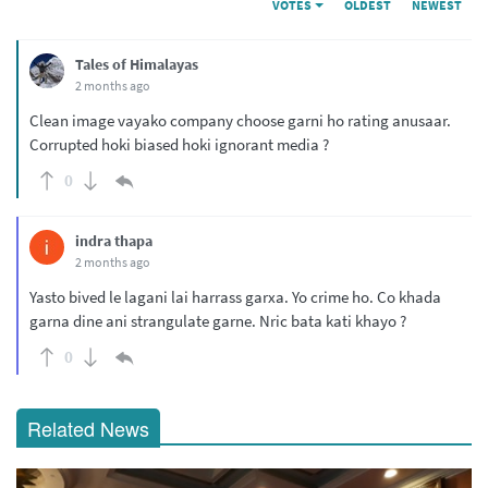
VOTES
OLDEST
NEWEST
Tales of Himalayas
2 months ago
Clean image vayako company choose garni ho rating anusaar.
Corrupted hoki biased hoki ignorant media ?
0
indra thapa
2 months ago
Yasto bived le lagani lai harrass garxa. Yo crime ho. Co khada
garna dine ani strangulate garne. Nric bata kati khayo ?
0
Related News