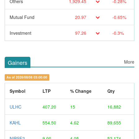
Others
1,929.45
-0.28%
Mutual Fund
20.97
-0.65%
Investment
97.26
-0.3%
Gainers
More
As of 2026/08/06 03:00:00
Symbol
LTP
% Change
Qty
ULHC
407.20
15
16,882
KAHL
554.50
4.62
89,655
NIBSF2
9.00
4.05
52,174