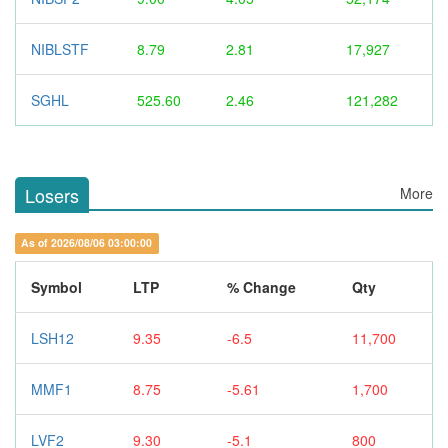
NIBLSTF
8.79
2.81
17,927
SGHL
525.60
2.46
121,282
Losers
More
As of 2026/08/06 03:00:00
Symbol
LTP
% Change
Qty
LSH12
9.35
-6.5
11,700
MMF1
8.75
-5.61
1,700
LVF2
9.30
-5.1
800