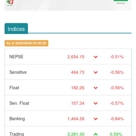
Indices
As of 2026/08/06 03:00:00
NEPSE
2,654.15
-0.51%
Sensitive
464.73
-0.56%
Float
182.26
-0.56%
Sen. Float
157.34
-0.57%
Banking
1,464.26
-0.84%
Trading
3,381.30
0.59%