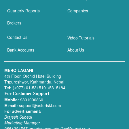
Quarterly Reports
Companies
Brokers
Contact Us
Video Tutorials
Bank Accounts
About Us
MERO LAGANI
4th Floor, Orchid Hotel Building
Tripureshwor, Kathmandu, Nepal
Tel:
(+977) 01-5315101/5315184
For Customer Support
Mobile:
9801000860
E-mail:
support@asteriskt.com
For advertisement:
Brajesh Subedi
Marketing Manager
9851004547
merolaganimarketing@gmail.com