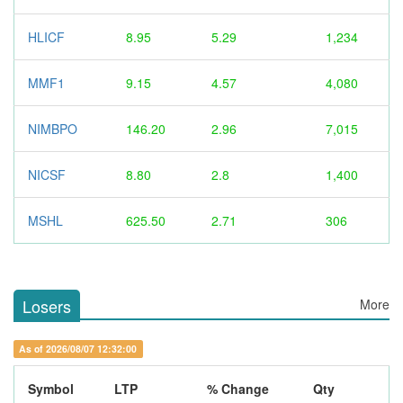
HLICF
8.95
5.29
1,234
MMF1
9.15
4.57
4,080
NIMBPO
146.20
2.96
7,015
NICSF
8.80
2.8
1,400
MSHL
625.50
2.71
306
Losers
More
As of 2026/08/07 12:32:00
Symbol
LTP
% Change
Qty