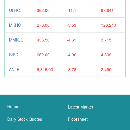
ULHC
362.00
-11.1
87,641
MKHC
270.00
-5.53
126,240
MMKJL
436.50
-4.69
3,715
SIPD
662.00
-4.06
4,309
ANLB
5,315.00
-3.78
2,450
Home
Latest Market
Daily Stock Quotes
Floorsheet