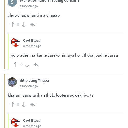
Star Automation Trading Concern
a month ago
chup chap ghanti ma chaaap
0
God Bless
a month ago
yo pradesh sarkar le gareko nirnaya ho .. thorai padne garau
0
dilip Jung Thapa
a month ago
kharani gang ta jhan thulo lootera po dekhiyo ta
0
God Bless
a month ago