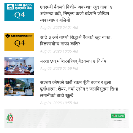
एनएमबी बैंकको वित्तीय अवस्थाः खुद नाफा ४
अर्बभन्दा बढी, निष्कृय कर्जा बढेपनि जोखिम
व्यवस्थापन बलियो
Aug 04, 2026 04:01 AM
साढे ३ अर्ब नाघ्यो सिद्धार्थ बैंकको खुद नाफा,
वितरणयोग्य नाफा कति?
Aug 04, 2026 10:05 AM
यस्ता छन् मन्त्रिपरिषद् बैठकका ७ निर्णय
Aug 05, 2026 01:59 PM
सञ्चय कोषको खर्बौ रकम पूँजी बजार र ठूला
पूर्वाधारमा: शेयर, नयाँ उद्योग र जलविद्युतमा सिधा
लगानीको बाटो खुल्दै
Aug 01, 2026 10:55 AM