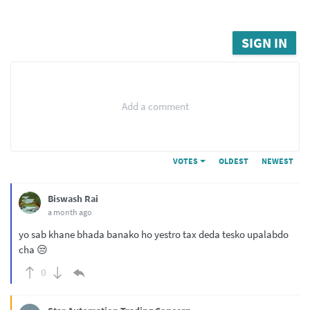
SIGN IN
Add a comment
VOTES
OLDEST
NEWEST
Biswash Rai
a month ago
yo sab khane bhada banako ho yestro tax deda tesko upalabdo
cha 😒
0