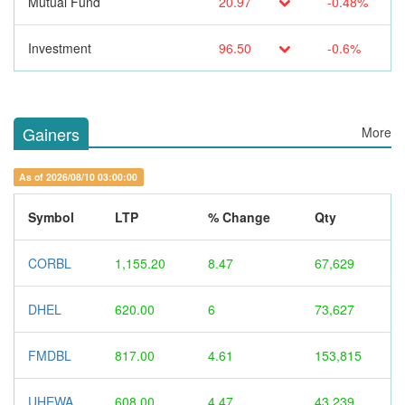
Mutual Fund
20.97
-0.48%
Investment
96.50
-0.6%
Gainers
More
As of 2026/08/10 03:00:00
Symbol
LTP
% Change
Qty
CORBL
1,155.20
8.47
67,629
DHEL
620.00
6
73,627
FMDBL
817.00
4.61
153,815
UHEWA
608.00
4.47
43,239