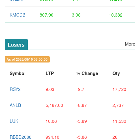
KMCDB
807.90
3.98
10,382
Losers
More
As of 2026/08/10 03:00:00
Symbol
LTP
% Change
Qty
RSY2
9.03
-9.7
17,720
ANLB
5,467.00
-8.87
2,737
LUK
10.06
-5.89
11,530
RBBD2088
994.10
-5.86
26