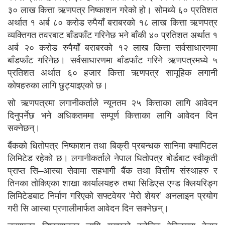
३० लाख कित्ता ऋणपत्र निष्काशन गरेको हो। सोमध्ये ६० प्रतिशत
अर्थात १ अर्ब ८० करोड रुपैयाँ बराबरको १८ लाख कित्ता ऋणपत्र
व्यक्तिगत तवरबाट बाँडफाँट गरिनेछ भने बाँकी ४० प्रतिशत अर्थात १
अर्ब २० करोड रुपैयाँ बराबरको १२ लाख कित्ता सर्वसाधारणमा
बाँडफाँट गरिनेछ। सर्वसाधारणमा बाँडफाँट गरिने ऋणपत्रमध्ये ५
प्रतिशत अर्थात ६० हजार कित्ता ऋणपत्र सामूहिक लगानी
कोषहरुका लागि छुट्याइएको छ।
सो ऋणपत्रमा लगानीकर्ताले न्यूनतम २५ कित्ताका लागि आवेदन
दिनुपर्नेछ भने अधिकतममा सम्पूर्ण कित्ताका लागि आवेदन दिन
सक्नेछन्।
बैंकको धितोपत्र निष्काशन तथा बिक्री प्रबन्धक सानिमा क्यापिटल
लिमिटेड रहेको छ। लगानीकर्ताले नेपाल धितोपत्र बोर्डबाट स्वीकृती
प्राप्त सि–आस्बा सेवामा सहभागी बैंक तथा वित्तीय संस्थाहरु र
तिनका तोकिएका शाखा कार्यालयहरु तथा सिडिएस एण्ड क्लियरिङ्ग
लिमिटेडबाट निर्माण गरिएको सफ्टवेयर ‘मेरो शेयर’ अनलाइन प्रयोग
गरी सि आस्बा प्रणालीमार्फत आवेदन दिन सक्नेछन्।
ऋणपत्र निष्काशनका लागि गराएको क्रेडिट रेटिङ्गमा केयर