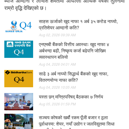
ब्याज आम्दानी र लाभांश क्षमतामा अघिल्लो आर्थिक वर्षको तुलनामा
राम्रो वृद्धि देखिएको छ।
साहस ऊर्जाको खुद नाफा १ अर्ब ३५ करोड नाघ्यो,
प्रतिशेयर आम्दानी कति?
Aug 02, 2026 09:39 AM
एनएमबी बैंकको वित्तीय अवस्थाः खुद नाफा ४
अर्बभन्दा बढी, निष्कृय कर्जा बढेपनि जोखिम
व्यवस्थापन बलियो
Aug 04, 2026 04:01 AM
साढे ३ अर्ब नाघ्यो सिद्धार्थ बैंकको खुद नाफा,
वितरणयोग्य नाफा कति?
Aug 04, 2026 10:05 AM
यस्ता छन् मन्त्रिपरिषद् बैठकका ७ निर्णय
Aug 05, 2026 01:59 PM
सञ्चय कोषको खर्बौ रकम पूँजी बजार र ठूला
पूर्वाधारमा: शेयर, नयाँ उद्योग र जलविद्युतमा सिधा