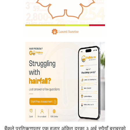
बैंकले प्रतिऋणपत्र एक हजार अंकित दरका ३ अर्ब रुपैयाँ बराबरको