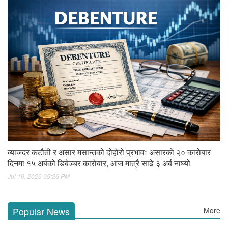
ब्याजदर कटौती र असार मसान्तको दोहोरो प्रभावः असारकाे २० काराेबार
दिनमा १५ अर्बको डिबेञ्चर कारोबार, आज मात्रै साढे ३ अर्ब नाघ्यो
Jul 10, 2026 05:26 PM
Popular News
More