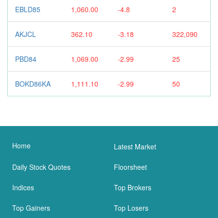
EBLD85
1,060.00
-4.8
2
AKJCL
362.10
-3.18
322,090
PBD84
1,069.00
-2.99
25
BOKD86KA
1,111.10
-2.99
50
Home
Latest Market
Daily Stock Quotes
Floorsheet
Indices
Top Brokers
Top Gainers
Top Losers