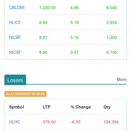
CBLD88
1,230.00
6.96
8,040
HLICF
8.94
5.18
2,934
NICBF
9.57
5.16
1,200
NICSF
8.90
3.97
6,700
Losers
More
As of 2026/08/07 03:00:00
Symbol
LTP
% Change
Qty
ULHC
379.00
-6.93
124,394