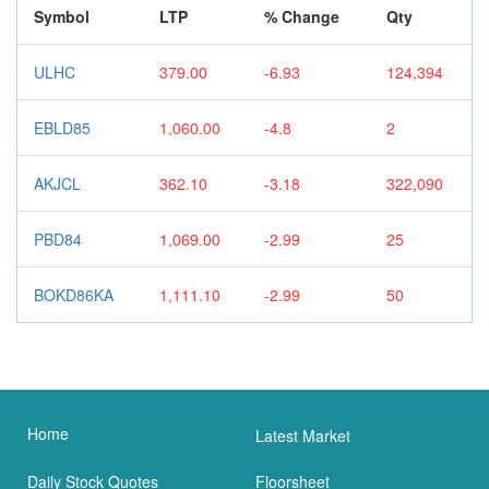
Symbol
LTP
% Change
Qty
ULHC
379.00
-6.93
124,394
EBLD85
1,060.00
-4.8
2
AKJCL
362.10
-3.18
322,090
PBD84
1,069.00
-2.99
25
BOKD86KA
1,111.10
-2.99
50
Home
Latest Market
Daily Stock Quotes
Floorsheet