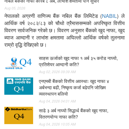
नबिल बैंकको नाफा करिब ८ अर्ब, लाभांश क्षमतामा पनि सुधार
Aug 05, 2026
नेपालको अग्रणी वाणिज्य बैंक नबिल बैंक लिमिटेड (
NABIL
) ले
आर्थिक वर्ष २०८२/८३ को चौथो त्रैमाससम्मको अपरिष्कृत वित्तीय
विवरण सार्वजनिक गरेको छ। विवरण अनुसार बैंकको खुद नाफा, खुद
ब्याज आम्दानी र लाभांश क्षमतामा अघिल्लो आर्थिक वर्षको तुलनामा
राम्रो वृद्धि देखिएको छ।
साहस ऊर्जाको खुद नाफा १ अर्ब ३५ करोड नाघ्यो,
प्रतिशेयर आम्दानी कति?
Aug 02, 2026 09:39 AM
एनएमबी बैंकको वित्तीय अवस्थाः खुद नाफा ४
अर्बभन्दा बढी, निष्कृय कर्जा बढेपनि जोखिम
व्यवस्थापन बलियो
Aug 04, 2026 04:01 AM
साढे ३ अर्ब नाघ्यो सिद्धार्थ बैंकको खुद नाफा,
वितरणयोग्य नाफा कति?
Aug 04, 2026 10:05 AM