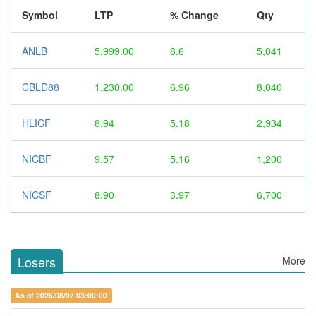
Symbol
LTP
% Change
Qty
ANLB
5,999.00
8.6
5,041
CBLD88
1,230.00
6.96
8,040
HLICF
8.94
5.18
2,934
NICBF
9.57
5.16
1,200
NICSF
8.90
3.97
6,700
Losers
More
As of 2026/08/07 03:00:00