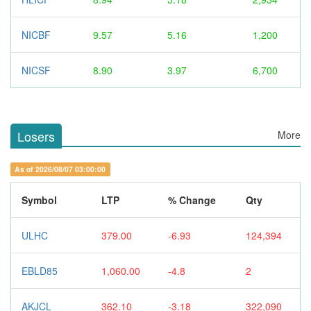
NICBF
9.57
5.16
1,200
NICSF
8.90
3.97
6,700
Losers
More
As of 2026/08/07 03:00:00
Symbol
LTP
% Change
Qty
ULHC
379.00
-6.93
124,394
EBLD85
1,060.00
-4.8
2
AKJCL
362.10
-3.18
322,090