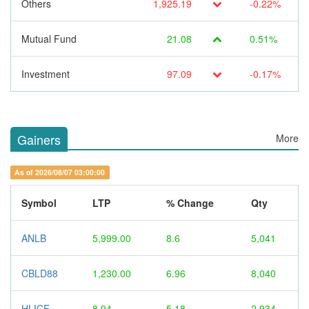
Others
1,925.19
-0.22%
Mutual Fund
21.08
0.51%
Investment
97.09
-0.17%
Gainers
More
As of 2026/08/07 03:00:00
Symbol
LTP
% Change
Qty
ANLB
5,999.00
8.6
5,041
CBLD88
1,230.00
6.96
8,040
HLICF
8.94
5.18
2,934