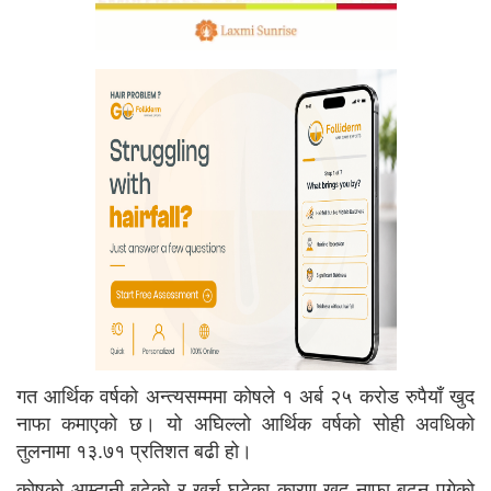
गत आर्थिक वर्षको अन्त्यसम्ममा कोषले १ अर्ब २५ करोड रुपैयाँ खुद
नाफा कमाएको छ। यो अघिल्लो आर्थिक वर्षको सोही अवधिको
तुलनामा १३.७१ प्रतिशत बढी हो।
कोषको आम्दानी बढेको र खर्च घटेका कारण खुद नाफा बढ्न पुगेको