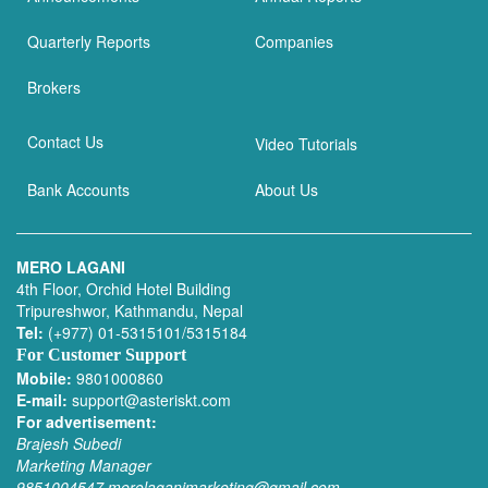
Quarterly Reports
Companies
Brokers
Contact Us
Video Tutorials
Bank Accounts
About Us
MERO LAGANI
4th Floor, Orchid Hotel Building
Tripureshwor, Kathmandu, Nepal
Tel:
(+977) 01-5315101/5315184
For Customer Support
Mobile:
9801000860
E-mail:
support@asteriskt.com
For advertisement:
Brajesh Subedi
Marketing Manager
9851004547
merolaganimarketing@gmail.com