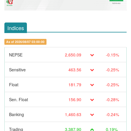
Indices
As of 2026/08/07 03:00:00
NEPSE
2,650.09
-0.15%
Sensitive
463.56
-0.25%
Float
181.79
-0.25%
Sen. Float
156.90
-0.28%
Banking
1,460.63
-0.24%
Trading
3,387.90
0.19%