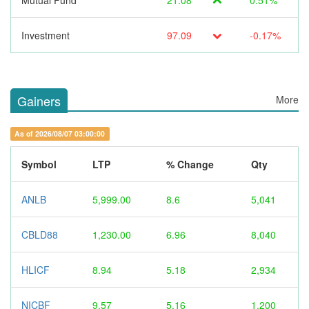
Mutual Fund
21.08
0.51%
Investment
97.09
-0.17%
Gainers
More
As of 2026/08/07 03:00:00
Symbol
LTP
% Change
Qty
ANLB
5,999.00
8.6
5,041
CBLD88
1,230.00
6.96
8,040
HLICF
8.94
5.18
2,934
NICBF
9.57
5.16
1,200