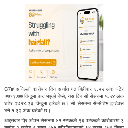
C7# अघिल्लो कारोबार दिन अर्थात गत बिहीबार ६.५५ अंक घटेर
२७१९.७७ विन्दुमा बन्द भएको नेप्से, यस दिन सो सेसनमा ५.५४ अंक
घटेर २७१४.२३ विन्दुमा झरेको छ। सो सेसनमा सेन्सेटिभ इण्डेक्स
भने १.३२ अंक घटेको छ।
आइतबार प्रि ओपन सेसनमा ४१ स्टकको ९३ पटकको कारोबारमा ३
करोड २ करोड १ लाख ७५१ रुपैयाँबराबरको ३४ हजार ८५६ कित्ता