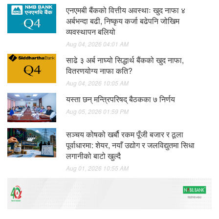
एनएमबी बैंकको वित्तीय अवस्थाः खुद नाफा ४
अर्बभन्दा बढी, निष्कृय कर्जा बढेपनि जोखिम
व्यवस्थापन बलियो
Aug 04, 2026 04:01 AM
साढे ३ अर्ब नाघ्यो सिद्धार्थ बैंकको खुद नाफा,
वितरणयोग्य नाफा कति?
Aug 04, 2026 10:05 AM
यस्ता छन् मन्त्रिपरिषद् बैठकका ७ निर्णय
Aug 05, 2026 01:59 PM
सञ्चय कोषको खर्बौ रकम पूँजी बजार र ठूला
पूर्वाधारमा: शेयर, नयाँ उद्योग र जलविद्युतमा सिधा
लगानीको बाटो खुल्दै
Aug 01, 2026 10:55 AM