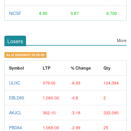
NICSF
8.90
3.97
6,700
Losers
More
As of 2026/08/07 03:00:00
Symbol
LTP
% Change
Qty
ULHC
379.00
-6.93
124,394
EBLD85
1,060.00
-4.8
2
AKJCL
362.10
-3.18
322,090
PBD84
1,069.00
-2.99
25