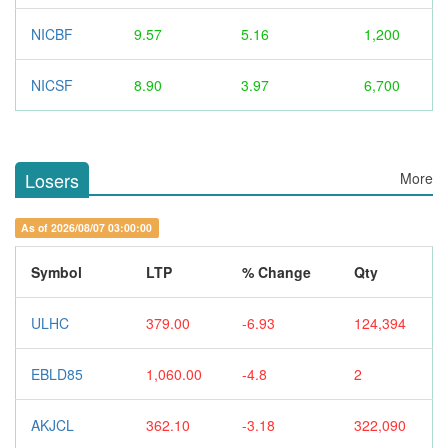
NICBF
9.57
5.16
1,200
NICSF
8.90
3.97
6,700
Losers
More
As of 2026/08/07 03:00:00
Symbol
LTP
% Change
Qty
ULHC
379.00
-6.93
124,394
EBLD85
1,060.00
-4.8
2
AKJCL
362.10
-3.18
322,090