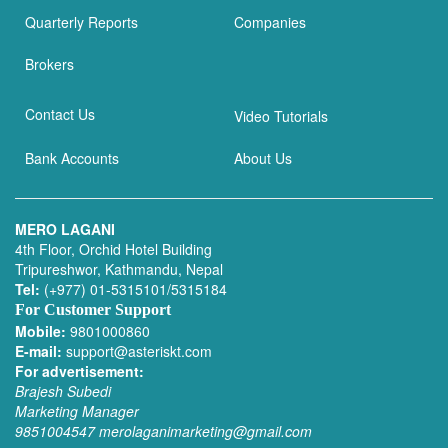
Quarterly Reports
Companies
Brokers
Contact Us
Video Tutorials
Bank Accounts
About Us
MERO LAGANI
4th Floor, Orchid Hotel Building
Tripureshwor, Kathmandu, Nepal
Tel:
(+977) 01-5315101/5315184
For Customer Support
Mobile:
9801000860
E-mail:
support@asteriskt.com
For advertisement:
Brajesh Subedi
Marketing Manager
9851004547
merolaganimarketing@gmail.com