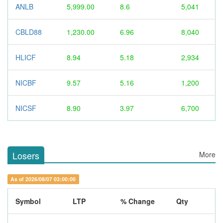
ANLB
5,999.00
8.6
5,041
CBLD88
1,230.00
6.96
8,040
HLICF
8.94
5.18
2,934
NICBF
9.57
5.16
1,200
NICSF
8.90
3.97
6,700
Losers
More
As of 2026/08/07 03:00:00
Symbol
LTP
% Change
Qty