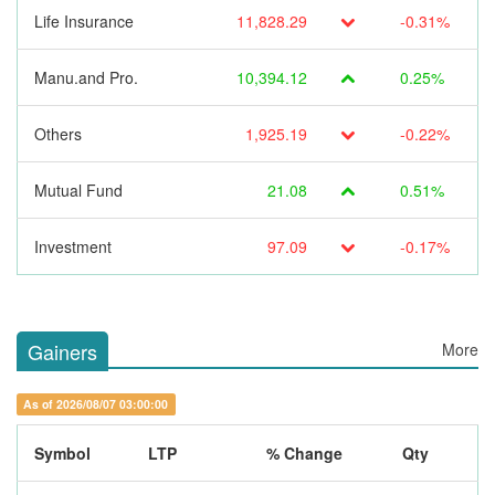
Life Insurance
11,828.29
-0.31%
Manu.and Pro.
10,394.12
0.25%
Others
1,925.19
-0.22%
Mutual Fund
21.08
0.51%
Investment
97.09
-0.17%
Gainers
More
As of 2026/08/07 03:00:00
Symbol
LTP
% Change
Qty