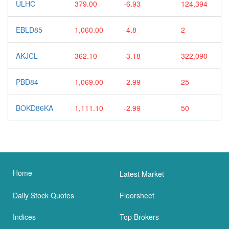
ULHC
379.00
-6.93
124,394
EBLD85
1,060.00
-4.8
2
AKJCL
362.10
-3.18
322,090
PBD84
1,069.00
-2.99
25
BOKD86KA
1,111.10
-2.99
50
Home
Latest Market
Daily Stock Quotes
Floorsheet
Indices
Top Brokers