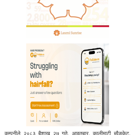
कम्पनीले २०८३ बैशाख २७ गते, आइतबार, कालीमाटी ब्यैङ्केट,