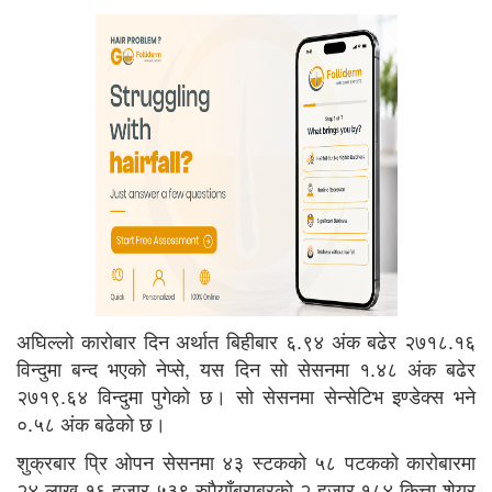
अघिल्लो कारोबार दिन अर्थात बिहीबार ६.९४ अंक बढेर २७१८.१६
विन्दुमा बन्द भएको नेप्से, यस दिन सो सेसनमा १.४८ अंक बढेर
२७१९.६४ विन्दुमा पुगेको छ। सो सेसनमा सेन्सेटिभ इण्डेक्स भने
०.५८ अंक बढेको छ।
शुक्रबार प्रि ओपन सेसनमा ४३ स्टकको ५८ पटकको कारोबारमा
२४ लाख १६ हजार ५३९ रुपैयाँबराबरको २ हजार १८४ कित्ता शेयर