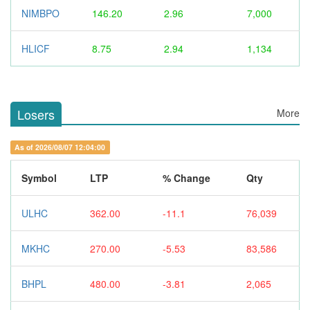
NIMBPO
146.20
2.96
7,000
HLICF
8.75
2.94
1,134
Losers
More
As of 2026/08/07 12:04:00
Symbol
LTP
% Change
Qty
ULHC
362.00
-11.1
76,039
MKHC
270.00
-5.53
83,586
BHPL
480.00
-3.81
2,065