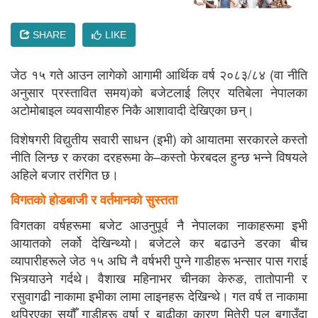
SHARE
LIKE
जेठ १५ गते आउन लागेको आगामी आर्थिक वर्ष २०८३/८४ (वा नीति
अनुसार प्रस्तावित समय)को बजेटलाई लिएर यतिबेला नेपालका
अटोमोबाइल व्यवसायीहरु निकै आशावादी देखिएका छन्।
विशेषगरी विद्युतीय सवारी साधन (इभी) को आयातमा सरकारले कस्तो
नीति लिन्छ र करका दरहरूमा के–कस्तो फेरबदल हुन्छ भन्ने विषयले
अहिले बजार तरंगित छ।
विगतको होडबाजी र वर्तमानको सुस्तता
विगतका वर्षहरूमा बजेट आउनुपूर्व नै नेपालका नाकाहरूमा इभी
आयातको लर्को देखिन्थ्यो। बजेटले कर बढाउने डरका बीच
व्यापारीहरूले जेठ १५ अघि नै वर्षभरी पुग्ने गाडीहरू भन्सार पास गराई
भित्र्याउने गर्दथे। वैशाख महिनाभर चीनका केरुङ, तातोपानी र
रसुवागढी नाकामा इभीका लामा लाइनहरू देखिन्थे। गत वर्ष त नाकामा
थुप्रिएका सयौँ गाडीहरू वर्षा र बाढीका कारण मितेरी पुल बगाउँदा