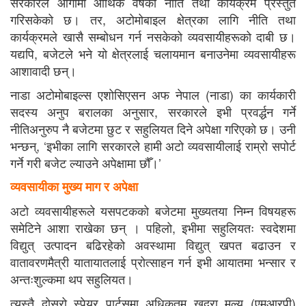
सरकारले आगामी आर्थिक वर्षको नीति तथा कार्यक्रम प्रस्तुत
गरिसकेको छ। तर, अटोमोबाइल क्षेत्रका लागि नीति तथा
कार्यक्रमले खासै सम्बोधन गर्न नसकेको व्यवसायीहरूको दाबी छ।
यद्यपि, बजेटले भने यो क्षेत्रलाई चलायमान बनाउनेमा व्यवसायीहरू
आशावादी छन्।
नाडा अटोमोबाइल्स एशोसिएसन अफ नेपाल (नाडा) का कार्यकारी
सदस्य अनुप बरालका अनुसार, सरकारले इभी प्रवर्द्धन गर्ने
नीतिअनुरुप नै बजेटमा छुट र सहुलियत दिने अपेक्षा गरिएको छ। उनी
भन्छन्, ‘इभीका लागि सरकारले हामी अटो व्यवसायीलाई राम्रो सपोर्ट
गर्ने गरी बजेट ल्याउने अपेक्षामा छौँ।’
व्यवसायीका मुख्य माग र अपेक्षा
अटो व्यवसायीहरूले यसपटकको बजेटमा मुख्यतया निम्न विषयहरू
समेटिने आशा राखेका छन् । पहिलो, इभीमा सहुलियतः स्वदेशमा
विद्युत् उत्पादन बढिरहेको अवस्थामा विद्युत् खपत बढाउन र
वातावरणमैत्री यातायातलाई प्रोत्साहन गर्न इभी आयातमा भन्सार र
अन्तःशुल्कमा थप सहुलियत।
त्यस्तै दोस्रो स्पेयर पार्टसमा अधिकतम खुद्रा मूल्य (एमआरपी)