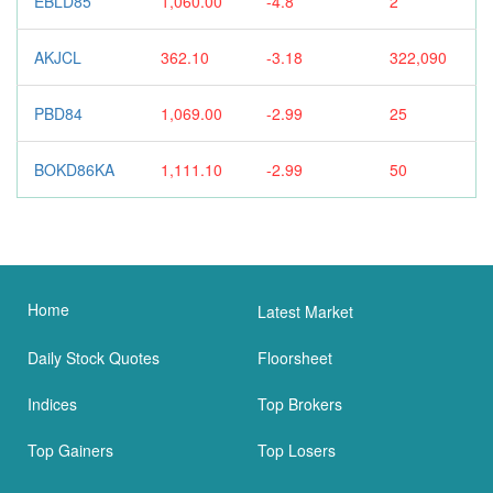
EBLD85
1,060.00
-4.8
2
AKJCL
362.10
-3.18
322,090
PBD84
1,069.00
-2.99
25
BOKD86KA
1,111.10
-2.99
50
Home
Latest Market
Daily Stock Quotes
Floorsheet
Indices
Top Brokers
Top Gainers
Top Losers