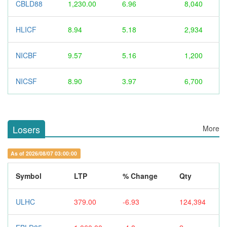
CBLD88
1,230.00
6.96
8,040
HLICF
8.94
5.18
2,934
NICBF
9.57
5.16
1,200
NICSF
8.90
3.97
6,700
Losers
More
As of 2026/08/07 03:00:00
Symbol
LTP
% Change
Qty
ULHC
379.00
-6.93
124,394