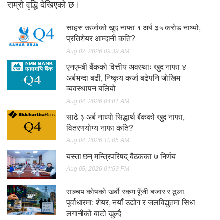
राम्रो वृद्धि देखिएको छ।
साहस ऊर्जाको खुद नाफा १ अर्ब ३५ करोड नाघ्यो,
प्रतिशेयर आम्दानी कति?
Aug 02, 2026 09:39 AM
एनएमबी बैंकको वित्तीय अवस्थाः खुद नाफा ४
अर्बभन्दा बढी, निष्कृय कर्जा बढेपनि जोखिम
व्यवस्थापन बलियो
Aug 04, 2026 04:01 AM
साढे ३ अर्ब नाघ्यो सिद्धार्थ बैंकको खुद नाफा,
वितरणयोग्य नाफा कति?
Aug 04, 2026 10:05 AM
यस्ता छन् मन्त्रिपरिषद् बैठकका ७ निर्णय
Aug 05, 2026 01:59 PM
सञ्चय कोषको खर्बौ रकम पूँजी बजार र ठूला
पूर्वाधारमा: शेयर, नयाँ उद्योग र जलविद्युतमा सिधा
लगानीको बाटो खुल्दै