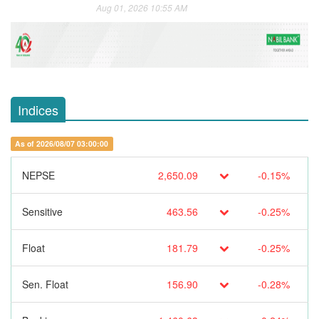
Aug 01, 2026 10:55 AM
Indices
As of 2026/08/07 03:00:00
NEPSE
2,650.09
-0.15%
Sensitive
463.56
-0.25%
Float
181.79
-0.25%
Sen. Float
156.90
-0.28%