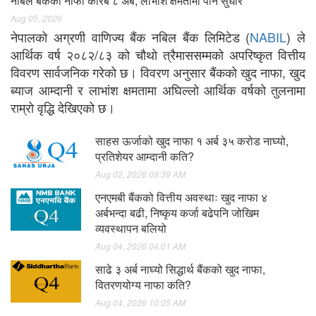
नबिल बैंकको नाफा करिब ८ अर्ब, लाभांश क्षमतामा पनि सुधार
Aug 05, 2026
नेपालको अग्रणी वाणिज्य बैंक नबिल बैंक लिमिटेड (
NABIL
) ले
आर्थिक वर्ष २०८२/८३ को चौथो त्रैमाससम्मको अपरिष्कृत वित्तीय
विवरण सार्वजनिक गरेको छ। विवरण अनुसार बैंकको खुद नाफा, खुद
ब्याज आम्दानी र लाभांश क्षमतामा अघिल्लो आर्थिक वर्षको तुलनामा
राम्रो वृद्धि देखिएको छ।
साहस ऊर्जाको खुद नाफा १ अर्ब ३५ करोड नाघ्यो,
प्रतिशेयर आम्दानी कति?
Aug 02, 2026 09:39 AM
एनएमबी बैंकको वित्तीय अवस्थाः खुद नाफा ४
अर्बभन्दा बढी, निष्कृय कर्जा बढेपनि जोखिम
व्यवस्थापन बलियो
Aug 04, 2026 04:01 AM
साढे ३ अर्ब नाघ्यो सिद्धार्थ बैंकको खुद नाफा,
वितरणयोग्य नाफा कति?
Aug 04, 2026 10:05 AM