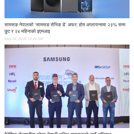
सामसङ नेपालको ‘सामसङ सेभिङ डे’ अफर: होम अप्लायन्समा २३% सम्म
छुट र २४ महिनाको इएमआइ
May 24, 2026 10:49 AM