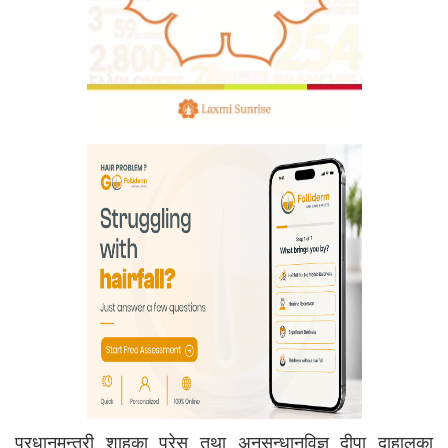
प्रधानमन्त्री शाहका प्रेस तथा अनुसन्धानविज्ञ दीपा दाहालका