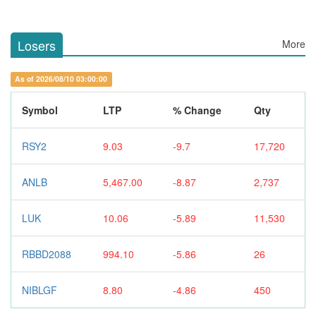
Losers
More
As of 2026/08/10 03:00:00
Symbol
LTP
% Change
Qty
RSY2
9.03
-9.7
17,720
ANLB
5,467.00
-8.87
2,737
LUK
10.06
-5.89
11,530
RBBD2088
994.10
-5.86
26
NIBLGF
8.80
-4.86
450