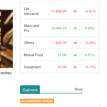
Life
11,828.29
-0.31%
Insurance
Manu.and
10,394.12
0.25%
Pro.
Others
1,925.19
-0.22%
Mutual Fund
21.08
0.51%
Investment
97.09
-0.17%
 कारोबार
Gainers
More
As of 2026/08/07 03:00:00