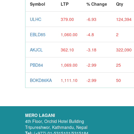
Symbol
LTP
% Change
Qty
ULHC
379.00
-6.93
124,394
EBLD85
1,060.00
-4.8
2
AKJCL
362.10
-3.18
322,090
PBD84
1,069.00
-2.99
25
BOKD86KA
1,111.10
-2.99
50
MERO LAGANI
4th Floor, Orchid Hotel Building
Tripureshwor, Kathmandu, Nepal
Tel:
(+977) 01-5315101/5315184