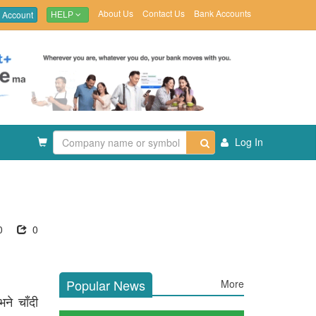
About Us
Contact Us
Bank Accounts
 Account
HELP
Log In
0
0
Popular News
More
ने चाँदी