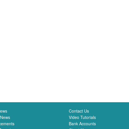
News
Contact Us
 News
Video Tutorials
cements
Bank Accounts