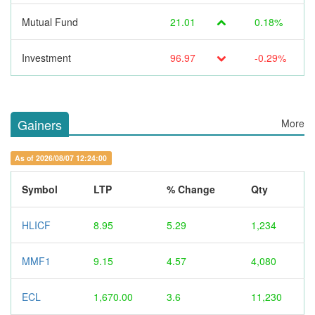
Mutual Fund
21.01
0.18%
Investment
96.97
-0.29%
Gainers
More
As of 2026/08/07 12:24:00
Symbol
LTP
% Change
Qty
HLICF
8.95
5.29
1,234
MMF1
9.15
4.57
4,080
ECL
1,670.00
3.6
11,230