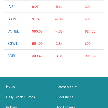
LVF2
9.27
-5.41
600
C30MF
9.75
-4.88
400
CORBL
990.00
-4.35
62,483
BGWT
551.00
-3.84
600
ADBL
309.40
-3.31
99,327
Home
Latest Market
Daily Stock Quotes
Floorsheet
Indices
Top Brokers