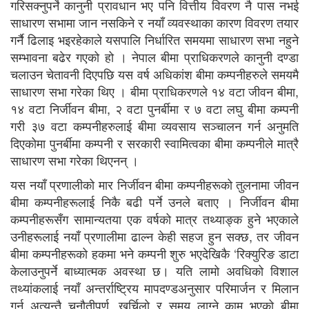
गरिसक्नुपर्ने कानुनी प्रावधान भए पनि वित्तीय विवरण नै पास नभई
साधारण सभामा जान नसकिने र नयाँ व्यवस्थाका कारण विवरण तयार
गर्नै ढिलाइ भइरहेकाले यसपालि निर्धारित समयमा साधारण सभा नहुने
सम्भावना बढेर गएको हो । नेपाल बीमा प्राधिकरणले कानुनी दण्डा
चलाउन चेतावनी दिएपछि यस वर्ष अधिकांश बीमा कम्पनीहरुले समयमै
साधारण सभा गरेका थिए । बीमा प्राधिकरणले १४ वटा जीवन बीमा,
१४ वटा निर्जीवन बीमा, २ वटा पुनर्बीमा र ७ वटा लघु बीमा कम्पनी
गरी ३७ वटा कम्पनीहरुलाई बीमा व्यवसाय सञ्चालन गर्न अनुमति
दिएकोमा पुनर्बीमा कम्पनी र सरकारी स्वामित्वका बीमा कम्पनीले मात्रै
साधारण सभा गरेका थिएनन् ।
यस नयाँ प्रणालीको मार निर्जीवन बीमा कम्पनीहरूको तुलनामा जीवन
बीमा कम्पनीहरूलाई निकै बढी पर्ने उनले बताए । निर्जीवन बीमा
कम्पनीहरूसँग सामान्यतया एक वर्षको मात्र तथ्याङ्क हुने भएकाले
उनीहरूलाई नयाँ प्रणालीमा ढाल्न केही सहज हुन सक्छ, तर जीवन
बीमा कम्पनीहरूको हकमा भने कम्पनी शुरु भएदेखिकै ‘रिक्युरिङ डाटा
केलाउनुपर्ने बाध्यात्मक अवस्था छ। यति लामो अवधिको विशाल
तथ्यांकलाई नयाँ अन्तर्राष्ट्रिय मापदण्डअनुसार परिमार्जन र मिलान
गर्नु अत्यन्तै चुनौतीपूर्ण, खर्चिलो र समय लाग्ने काम भएको बीमा