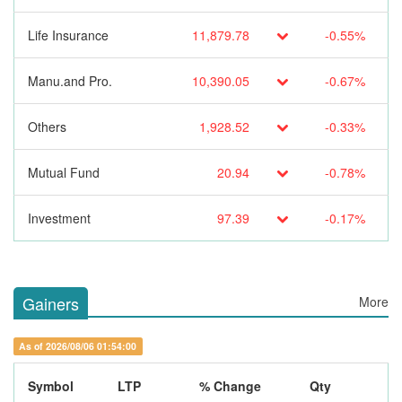
Life Insurance
11,879.78
-0.55%
Manu.and Pro.
10,390.05
-0.67%
Others
1,928.52
-0.33%
Mutual Fund
20.94
-0.78%
Investment
97.39
-0.17%
Gainers
More
As of 2026/08/06 01:54:00
Symbol
LTP
% Change
Qty