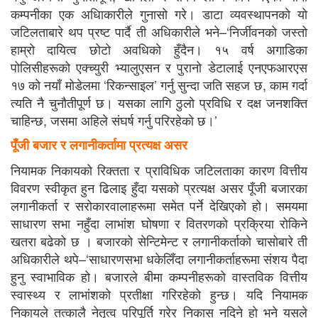
कम्पनीका एक अधिाकारीले गुनासो गरे। डाटा व्यवस्थापनको यो
जटिलताबारे थप प्रष्ट पार्दै ती अधिकारीले भने–‘निर्जीवनको जस्तो
हाम्रो दायित्व छोटो अवधिको हुँदैन। १५ वर्ष अगाडिका
पोलिसीहरूको एक्च्युरी भ्यालुएसन र पुरानो डेटालाई एनएफआरएस
१७ को नयाँ मोडेलमा ‘रिकन्साइल’ गर्नु सुन्दा जति सहज छ, काम गर्दा
त्यति नै चुनौतीपूर्ण छ। यसका लागि ठुलो प्रविधि र दक्ष जनशक्ति
चाहिन्छ, जसमा अहिले संघर्ष गर्नु परिरहेको छ।’
पूँजी बजार र लगानीकर्तामा प्रत्यक्ष असर
नियामक निकायको रिक्तता र प्राविधिक जटिलताका कारण वित्तीय
विवरण स्वीकृत हुन ढिलाइ हुँदा यसको प्रत्यक्ष असर पूँजी बजारका
लगानीकर्ता र सरोकारवालाहरूमा समेत पर्ने देखिएको हो। समयमा
साधारण सभा नहुँदा लाभांश घोषणा र वितरणको प्रक्रिया रोकिने
खतरा बढेको छ । बजारको सेन्टिमेन्ट र लगानीकर्ताको चासोबारे ती
अधिकारीले थपे–‘साधारणसभा धकेलिँदा लगानीकर्ताहरूमा संशय पैदा
हुनु स्वाभाविक हो। बजारले बीमा कम्पनीहरूको वास्तविक वित्तीय
स्वास्थ्य र लाभांशको प्रतीक्षा गरिरहेको हुन्छ। यदि नियामक
निकायले तत्कालै नेतृत्व परिपूर्ति गरेर निकास नदिने हो भने यसले