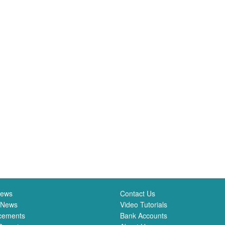
News
Contact Us
 News
Video Tutorials
cements
Bank Accounts