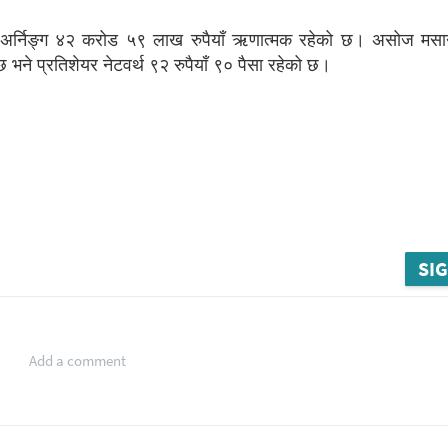
टेन्ड अर्निङ्ग ४२ करोड ५९ लाख रुपैयाँ ऋणात्मक रहेको छ। असोज मसान
भने प्रतिशेयर नेटवर्थ ९२ रुपैयाँ ९० पैसा रहेको छ।
SIG
Add a comment