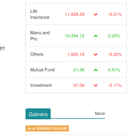
Life
11,828.29
-0.31%
Insurance
Manu.and
10,394.12
0.25%
Pro.
ति?
Others
1,925.19
-0.22%
Mutual Fund
21.08
0.51%
Investment
97.09
-0.17%
Gainers
More
As of 2026/08/07 03:00:00