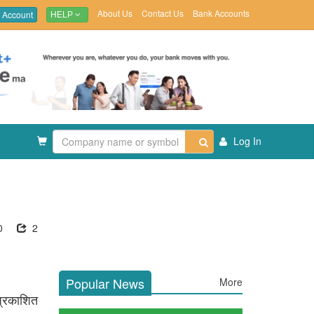
About Us
Contact Us
Bank Accounts
 Account
HELP
Log In
0
2
Popular News
More
प्रकाशित