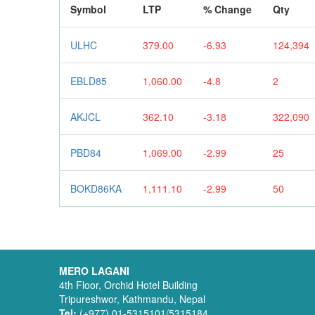
Symbol
LTP
% Change
Qty
ULHC
379.00
-6.93
124,394
EBLD85
1,060.00
-4.8
2
AKJCL
362.10
-3.18
322,090
PBD84
1,069.00
-2.99
25
BOKD86KA
1,111.10
-2.99
50
MERO LAGANI
4th Floor, Orchid Hotel Building
Tripureshwor, Kathmandu, Nepal
Tel:
(+977) 01-5315101/5315184