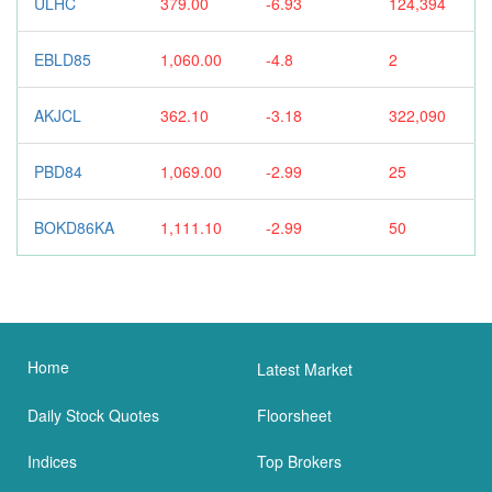
ULHC
379.00
-6.93
124,394
EBLD85
1,060.00
-4.8
2
AKJCL
362.10
-3.18
322,090
PBD84
1,069.00
-2.99
25
BOKD86KA
1,111.10
-2.99
50
Home
Latest Market
Daily Stock Quotes
Floorsheet
Indices
Top Brokers