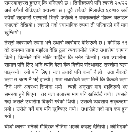
समस्याग्रस्त हुन्छन् कि भनिएको छ। तिनीहरूको पनि त्यस्तै २०/२२
अर्ब रुपैयाँ रोकिएको अवस्था छ। दुवै तर्फको मिलाउँदा ६०/७० अर्ब
रुपैयाँ सहकारी प्रणाली भित्रै फसेको र बचतकर्ताले झिक्न चलाउन
नपाएको देखियो। त्यसले गर्दा स्वाभाविक रुपमा ती परिवारले गर्ने माग
खुम्चियो।
तेस्रो कारणको रुपमा भने उधारो कारोबार देखिएको छ। कोभिड १९
को समयमा साना मझौला देखि ठुला व्यवसायीले समेत उधारोमा सामान
किने। किन्नेले पनि भोलि पाइँदैन कि भनेर किन्यो। यता उधारोमा
सामान पनि लिए अनि त्यति बेला बैंक वित्तीय संस्थाबाट सस्तोमा ऋण
पाइन्थ्यो। त्यो पनि लिए। यता उधारो पनि कर्जा नै हो। उता बैंकको
ऋण त ऋण नै भई हाल्यो। यता उधारोको ऋण तिर्ने कि बैंकको ऋण
तिर्ने भन्ने अवस्था सिर्जना भयो। त्यही अनुसार माग भइदिएको भए
समस्या हुने थिएन। तर यता बजारमा माग पनि खस्किँदै गयो। त्यसले
गर्दा जसले उधारोमा बिक्री गरेको थियो। उसको व्यवसाय सङ्कटमा
पर्‍यो। उसैले गर्ने माग पनि खुम्चिएर गयो। उधारोले गर्दा माग कम हुन
गयो।
चौथो कारण भनेको मौद्रिक नीतिमा भएको कडाइ देखियो। कोभिडको