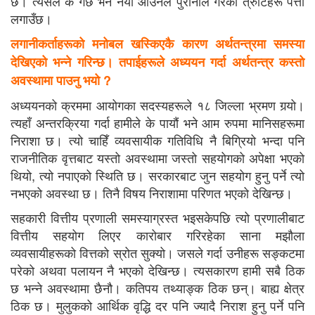
छ। त्यसले के गर्छ भने नयाँ आउनेले पुरानाले गरेका त्रुटिहरू पत्ता
लगाउँछ।
लगानीकर्ताहरूको मनोबल खस्किएकै कारण अर्थतन्त्रमा समस्या
देखिएको भन्ने गरिन्छ। तपाईहरूले अध्ययन गर्दा अर्थतन्त्र कस्तो
अवस्थामा पाउनु भयो
?
अध्ययनको क्रममा आयोगका सदस्यहरूले १८ जिल्ला भ्रमण गर्‍यो।
त्यहाँ अन्तरक्रिया गर्दा हामीले के पायौं भने आम रुपमा मानिसहरूमा
निराशा छ। त्यो चाहिँ व्यवसायीक गतिविधि नै बिग्रियो भन्दा पनि
राजनीतिक वृत्तबाट यस्तो अवस्थामा जस्तो सहयोगको अपेक्षा भएको
थियो, त्यो नपाएको स्थिति छ। सरकारबाट जुन सहयोग हुनु पर्ने त्यो
नभएको अवस्था छ। तिनै विषय निराशामा परिणत भएको देखिन्छ।
सहकारी वित्तीय प्रणाली समस्याग्रस्त भइसकेपछि त्यो प्रणालीबाट
वित्तीय सहयोग लिएर कारोबार गरिरहेका साना मझौला
व्यवसायीहरूको वित्तको स्रोत सुक्यो। जसले गर्दा उनीहरू सङ्कटमा
परेको अथवा पलायन नै भएको देखिन्छ। त्यसकारण हामी सबै ठिक
छ भन्ने अवस्थामा छैनौ। कतिपय तथ्याङ्क ठिक छन्। बाह्य क्षेत्र
ठिक छ। मुलुकको आर्थिक वृद्धि दर पनि ज्यादै निराश हुनु पर्ने पनि