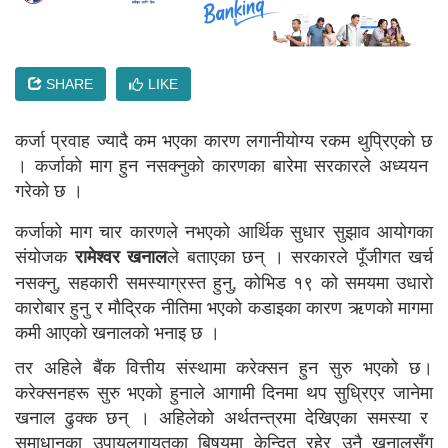
SHARE
LIKE
कर्जा प्रवाह ज्यादै कम भएका कारण लगानीयाेग्य रकम थुप्रिएकाे छ
। कर्जाकाे माग हुन नसक्नुकाे कारणका बारेमा सरकारले अध्ययन
गरेकाे छ ।
कर्जाकाे माग चार कारणले नभएकाे आर्थिक सुधार सुझाव आयोगका
स‌ंयाेजक
ले बताएका छन् । सरकारले पूँजीगत खर्च
रामेश्वर खनाल
नसक्नु, सहकारी समस्याग्रस्त हुनु, कोभिड १९ को समयमा उधाराे
काराेबार हुनु र मौद्रिक नीतिमा भएको कडाइका कारण ऋणकाे मागमा
कमी आएकाे खनालकाे भनाइ छ ।
तर अहिले बैंक वित्तीय संस्थामा करेक्सन हुन सुरु भएको छ।
करेक्सनहरू सुरु भएको हुनाले आगामी दिनमा थप सुध्रिएर जानेमा
खनाल ढुक्क छन् । अहिलेकाे अर्थतन्त्रमा देखिएका समस्या र
समाधानका उपायलगायतका बिषयमा केन्दित रहेर उनै खनालसँग