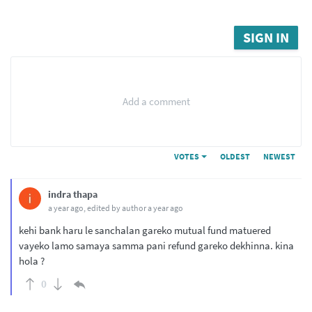
SIGN IN
Add a comment
VOTES
OLDEST
NEWEST
indra thapa
a year ago
, edited by author
a year ago
kehi bank haru le sanchalan gareko mutual fund matuered
vayeko lamo samaya samma pani refund gareko dekhinna. kina
hola ?
0