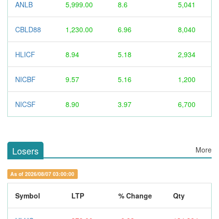
ANLB
5,999.00
8.6
5,041
CBLD88
1,230.00
6.96
8,040
HLICF
8.94
5.18
2,934
NICBF
9.57
5.16
1,200
NICSF
8.90
3.97
6,700
Losers
More
As of 2026/08/07 03:00:00
Symbol
LTP
% Change
Qty