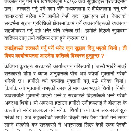
तत्कालै गर्नु पर्ने ११ विषयवस्तुमा ५०/६० वटा सुझावहरू प्रतिवेदनमा
छन्। तत्कालै गर्नु पर्ने काम सँगै मध्यकालमा र दीर्घकालमा गर्नु पर्ने
कामहरूको बारेमा पनि हामीले केही कुरा सुझाएका छौं। नेपालको
सन्दर्भमा सूचना प्रविधिको क्षेत्रमा काम गर्ने व्यवसायीहरूको व्यवसाय
सहजीकरण गर्नु पर्छ भनेर पनि भनेका छौं। हामीले दिएको सुझावमा
कतिपय लागु गर्‍यो कतिपय लागु हुने क्रममा छ।
तपाईहरूले तत्कालै गर्नु पर्ने भनेर जुन सुझाव दिनु भएको
थियो। ती
विषय कार्यान्वयनमा आउनेमा कत्तिको विश्वस्त हुनुहुन्छ
?
कतिपय कुराहरू सरकारले कार्यान्वयन गरिसक्यो। जस्तै भर्खरै मात्रै
सरकारले बीमा र व्याज अनुदानको पाँच अर्ब रुपैयाँ भुक्तानी गरेको
भनेको छ। हामीले त्यो बक्यौता भुक्तानी गर्नु पर्छ भनेका थियौ।
किनकि त्यो भुक्तानी नभएको कारणले माग कम भएको थियो। निर्माण
व्यवसायीले भुक्तानी पाएनौ भन्ने र सरकारले दिइसकेको भन्ने गरेको
अवस्था थियो। यो अवस्था हटाउन हामीले उनीहरूलाई नै बोलाएर के
कस्तो हो भनेर छलफल गर्न भनेका थियौ। त्यो काम सरकारले सुरु
गरेको छ। अब सहकारीको सम्पत्ति बिक्री गरेर पैसा फिर्ता गर्न समय
लाग्ने भएकोले बरु सरकारले नै अग्रसरता लिएर केही रकम पेस्की