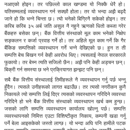
नआएको होइन। तर पछिल्लो काल खण्डमा यो निक्कै धेरै हो।
यतिसम्मलाई व्यवस्थापन गर्न सक्छौ होला। तर यो भन्दा अझै बढ्दै
जाने हो कि भन्ने चिन्ता छ। त्यो भनेको बिग्रिनै सकेको होइन। तर
करिब करिब ३५ अर्ब जति असुल नै नहुने ऋणको धितो कब्जा गरेर
बैंकहरु बसेका छन्। बैंक वित्तीय संस्थाको मूल काम भनेको निक्षेप
सङ्कलन र कर्जा प्रवाह गर्ने हो। तर अहिले मूल काम गर्ने कि गैर
बैंकिङ सम्पत्तिको व्यवस्थापन गर्ने भन्ने देखिएको छ। हुन त ती
सम्पत्ति बेच बिखन गर्न केही अवरोध थिए। त्यसलाई नेपाल सरकारले
फुकायो। तर बेच्न त्यति सजिलो छैन। अझै पनि केही अड्चन छन्।
बिक्री गर्न समस्या छ भने प्रक्रियागत झन्झट पनि छन्।
सबै बैंक वित्तीय संस्थालाई तिमीहरूले नै व्यवस्थापन गर्नु पर्छ भन्नु
हुँदैन। त्यसले उनीहरूको लागत बढाउँछ। तर त्यसो नगरीकन कुनै
निकायले त्यो सम्पत्ति लिई दिएर त्यसको व्यवस्थापन गरिदिने व्यवस्था
गरिदिने हो भने बैंक वित्तीय संस्थाको व्यवस्थापन खर्च कम हुन्छ।
जसको लागि सम्पत्ति व्यवस्थापन कार्यालय खोल्नु पर्छ। सम्पत्ति
व्यवस्थापनको निमित्त एउटा विशिष्टीकृत निकाय, कम्पनी खडा गर्नु
पर्ने बेला आइसकेको जस्तो लाग्छ। यो भन्दा अघि पनि हामीले पटक
पटक सम्पत्ति व्यवस्थापन कम्पनी खोल्नु पर्छ भनेर उठाउँदै आएको