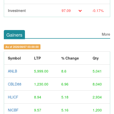
Investment
97.09
-0.17%
Gainers
More
As of 2026/08/07 03:00:00
Symbol
LTP
% Change
Qty
ANLB
5,999.00
8.6
5,041
CBLD88
1,230.00
6.96
8,040
HLICF
8.94
5.18
2,934
NICBF
9.57
5.16
1,200