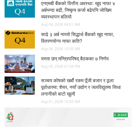
एनएमबी बैंकको वित्तीय अवस्थाः खुद नाफा ४
अर्बभन्दा बढी, निष्कृय कर्जा बढेपनि जोखिम
व्यवस्थापन बलियो
Aug 04, 2026 04:01 AM
साढे ३ अर्ब नाघ्यो सिद्धार्थ बैंकको खुद नाफा,
वितरणयोग्य नाफा कति?
Aug 04, 2026 10:05 AM
यस्ता छन् मन्त्रिपरिषद् बैठकका ७ निर्णय
Aug 05, 2026 01:59 PM
सञ्चय कोषको खर्बौ रकम पूँजी बजार र ठूला
पूर्वाधारमा: शेयर, नयाँ उद्योग र जलविद्युतमा सिधा
लगानीको बाटो खुल्दै
Aug 01, 2026 10:55 AM