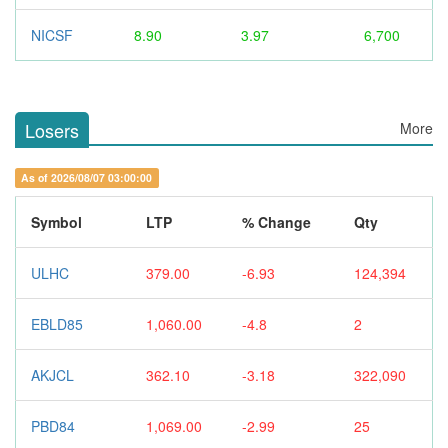
NICSF
8.90
3.97
6,700
Losers
More
As of 2026/08/07 03:00:00
Symbol
LTP
% Change
Qty
ULHC
379.00
-6.93
124,394
EBLD85
1,060.00
-4.8
2
AKJCL
362.10
-3.18
322,090
PBD84
1,069.00
-2.99
25