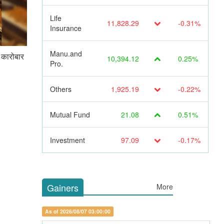
Life
11,828.29
-0.31%
Insurance
Manu.and
 कारोबार
10,394.12
0.25%
Pro.
Others
1,925.19
-0.22%
Mutual Fund
21.08
0.51%
Investment
97.09
-0.17%
Gainers
More
As of 2026/08/07 03:00:00