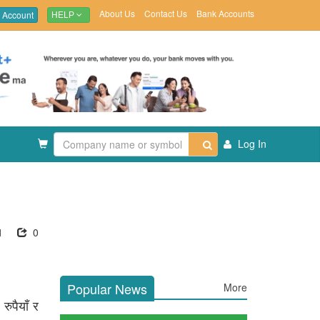
About Us
Contact Us
Bank Accounts
 Account
HELP
Log In
1
0
Popular News
More
ुपैयाँ र