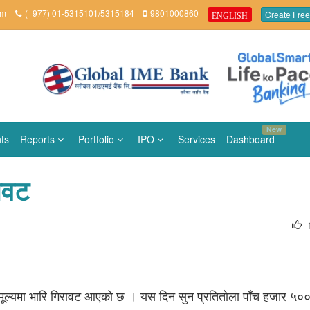
om
(+977) 01-5315101/5315184
9801000860
Create Free
ENGLISH
New
ts
Reports
Portfolio
IPO
Services
Dashboard
रावट
ो मूल्यमा भारि गिरावट आएको छ । यस दिन सुन प्रतितोला पाँच हजार ५०० र