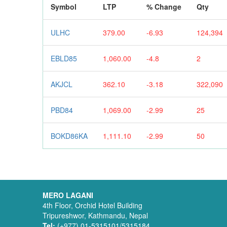
Symbol
LTP
% Change
Qty
ULHC
379.00
-6.93
124,394
EBLD85
1,060.00
-4.8
2
AKJCL
362.10
-3.18
322,090
PBD84
1,069.00
-2.99
25
BOKD86KA
1,111.10
-2.99
50
MERO LAGANI
4th Floor, Orchid Hotel Building
Tripureshwor, Kathmandu, Nepal
Tel:
(+977) 01-5315101/5315184