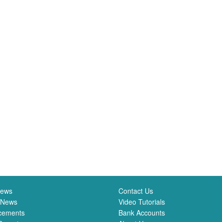
News
Contact Us
 News
Video Tutorials
cements
Bank Accounts