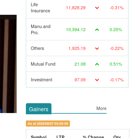
Life
11,828.29
-0.31%
Insurance
Manu.and
10,394.12
0.25%
Pro.
Others
1,925.19
-0.22%
Mutual Fund
21.08
0.51%
Investment
97.09
-0.17%
Gainers
More
ः
As of 2026/08/07 03:00:00
Symbol
LTP
% Change
Qty