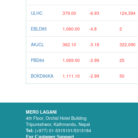
ULHC
379.00
-6.93
124,394
EBLD85
1,060.00
-4.8
2
AKJCL
362.10
-3.18
322,090
PBD84
1,069.00
-2.99
25
BOKD86KA
1,111.10
-2.99
50
MERO LAGANI
4th Floor, Orchid Hotel Building
Tripureshwor, Kathmandu, Nepal
Tel:
(+977) 01-5315101/5315184
For Customer Support