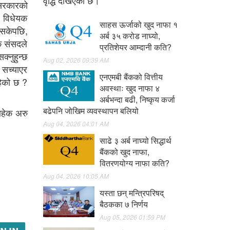
वृद्धि देखिएको छ।
 सरकारको
ो विधेयक
साहस ऊर्जाको खुद नाफा १
इसकेपछि,
अर्ब ३५ करोड नाघ्यो,
कि संसदले
प्रतिशेयर आम्दानी कति?
्नुहुन्छ
Aug 02, 2026 09:39 AM
े सच्याएर
एनएमबी बैंकको वित्तीय
हेको छ ?
अवस्थाः खुद नाफा ४
अर्बभन्दा बढी, निष्कृय कर्जा
बढेपनि जोखिम व्यवस्थापन बलियो
ाहेक अरु
Aug 04, 2026 04:01 AM
साढे ३ अर्ब नाघ्यो सिद्धार्थ
बैंकको खुद नाफा,
वितरणयोग्य नाफा कति?
Aug 04, 2026 10:05 AM
यस्ता छन् मन्त्रिपरिषद्
बैठकका ७ निर्णय
Aug 05, 2026 01:59 PM