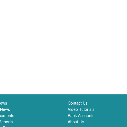
News
Contact Us
 News
Video Tutorials
cements
Bank Accounts
Reports
About Us