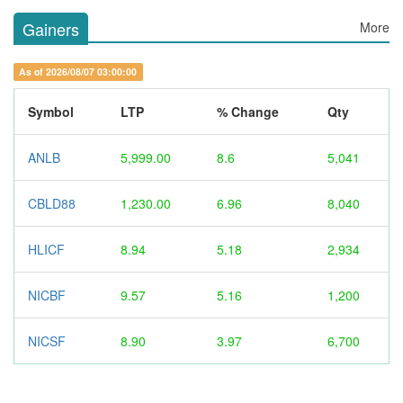
Gainers
More
As of 2026/08/07 03:00:00
Symbol
LTP
% Change
Qty
ANLB
5,999.00
8.6
5,041
CBLD88
1,230.00
6.96
8,040
HLICF
8.94
5.18
2,934
NICBF
9.57
5.16
1,200
NICSF
8.90
3.97
6,700