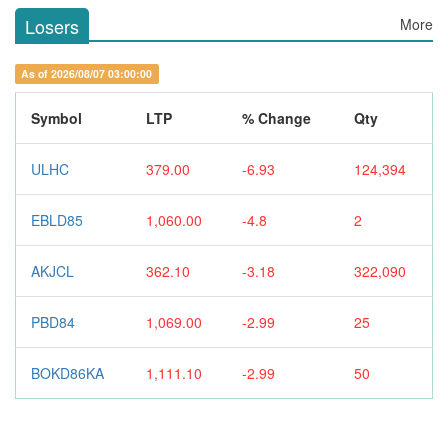
Losers
More
As of 2026/08/07 03:00:00
Symbol
LTP
% Change
Qty
ULHC
379.00
-6.93
124,394
EBLD85
1,060.00
-4.8
2
AKJCL
362.10
-3.18
322,090
PBD84
1,069.00
-2.99
25
BOKD86KA
1,111.10
-2.99
50