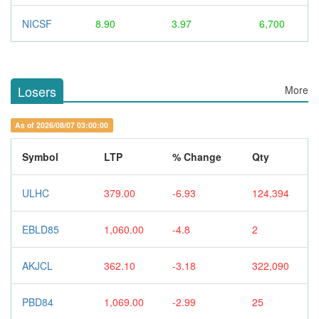
NICSF
8.90
3.97
6,700
Losers
More
As of 2026/08/07 03:00:00
Symbol
LTP
% Change
Qty
ULHC
379.00
-6.93
124,394
EBLD85
1,060.00
-4.8
2
AKJCL
362.10
-3.18
322,090
PBD84
1,069.00
-2.99
25