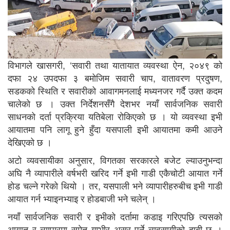
विभागले खासगरी, ‘सवारी तथा यातायात व्यवस्था ऐन, २०४९ को
दफा २४ उपदफा ३ बमोजिम सवारी चाप, वातावरण प्रदुषण,
सडकको स्थिति र सवारीको आवागमनलाई मध्यनजर गर्दै उक्त कदम
चालेकाे छ । उक्त निर्देशनसँगै देशभर नयाँ सार्वजनिक सवारी
साधनको दर्ता प्रक्रिया यतिबेला रोकिएको छ । यो व्यवस्था इभी
आयातमा पनि लागू हुने हुँदा यसपाली इभी आयातमा कमी आउने
देखिएको छ ।
अटो व्यवसायीका अनुसार, विगतका सरकारले बजेट ल्याउनुभन्दा
अघि नै व्यापारीले वर्षभरी खरिद गर्ने इभी गाडी एकैचोटी आयात गर्ने
होड चल्ने गरेको थियो । तर, यसपाली भने व्यापारीहरुबीच इभी गाडी
आयात गर्न भ्याइनभ्याइ र होडबाजी भने चलेन् ।
नयाँ सार्वजनिक सवारी र इभीको दर्तामा कडाइ गरिएपछि त्यसको
आयात र व्यापारमा समेत गम्भीर असर पर्ने व्यवसायीको दाबी छ ।