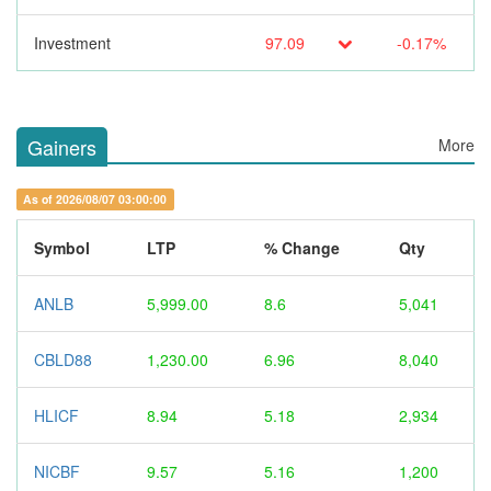
Investment
97.09
-0.17%
Gainers
More
As of 2026/08/07 03:00:00
Symbol
LTP
% Change
Qty
ANLB
5,999.00
8.6
5,041
CBLD88
1,230.00
6.96
8,040
HLICF
8.94
5.18
2,934
NICBF
9.57
5.16
1,200