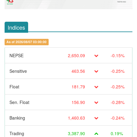
Indices
As of 2026/08/07 03:00:00
NEPSE
2,650.09
-0.15%
Sensitive
463.56
-0.25%
Float
181.79
-0.25%
Sen. Float
156.90
-0.28%
Banking
1,460.63
-0.24%
Trading
3,387.90
0.19%