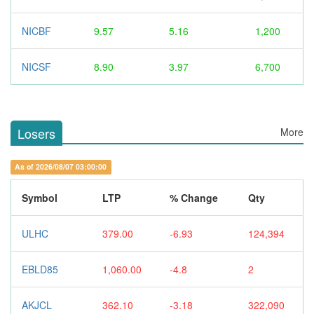
NICBF
9.57
5.16
1,200
NICSF
8.90
3.97
6,700
Losers
More
As of 2026/08/07 03:00:00
Symbol
LTP
% Change
Qty
ULHC
379.00
-6.93
124,394
EBLD85
1,060.00
-4.8
2
AKJCL
362.10
-3.18
322,090